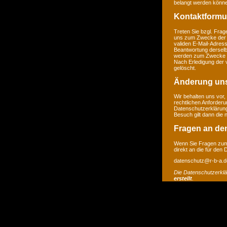
belangt werden könne
Kontaktformu
Treten Sie bzgl. Frage
uns zum Zwecke der Ko
validen E-Mail-Adress
Beantwortung derselb
werden zum Zwecke de
Nach Erledigung der 
gelöscht.
Änderung un
Wir behalten uns vor,
rechtlichen Anforder
Datenschutzerklärung
Besuch gilt dann die
Fragen an de
Wenn Sie Fragen zum 
direkt an die für den
datenschutz@r-b-a.d
Die Datenschutzerkl
erstellt
.