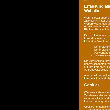
Erfassung al
Website
Wenn Sie auf unsere 
allgemeiner Natur erf
Webbrowsers, das ve
Providers und ähnlich
Rückschlüsse auf Ihr
Diese Informationen 
korrekt auszuliefern 
folgenden Zwecken ve
Sicherstellu
Sicherstellu
Auswertung de
zu weiteren 
Die Verarbeitung Ihr
den vorgenannten Zw
auf Ihre Person zu zi
Auftragsverarbeiter.
Anonyme Informatione
Internetauftritt und d
Cookies
Wie viele andere Web
Textdateien, die von 
wir automatisch best
Ihre Verbindung zum I
Cookies können nicht
zu übertragen. Anhand