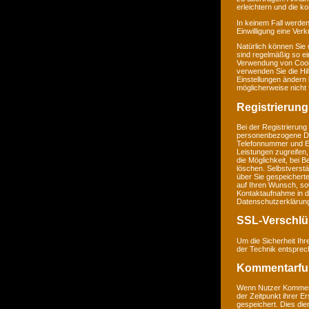
erleichtern und die k
In keinem Fall werden
Einwilligung eine Ver
Natürlich können Sie
sind regelmäßig so ei
Verwendung von Cookie
verwenden Sie die Hil
Einstellungen ändern
möglicherweise nicht 
Registrierung
Bei der Registrierung
personenbezogene Da
Telefonnummer und E-M
Leistungen zugreifen,
die Möglichkeit, bei 
löschen. Selbstverstä
über Sie gespeichert
auf Ihren Wunsch, so
Kontaktaufnahme in 
Datenschutzerklärun
SSL-Verschlü
Um die Sicherheit Ih
der Technik entsprec
Kommentarfu
Wenn Nutzer Komment
der Zeitpunkt ihrer 
gespeichert. Dies dien