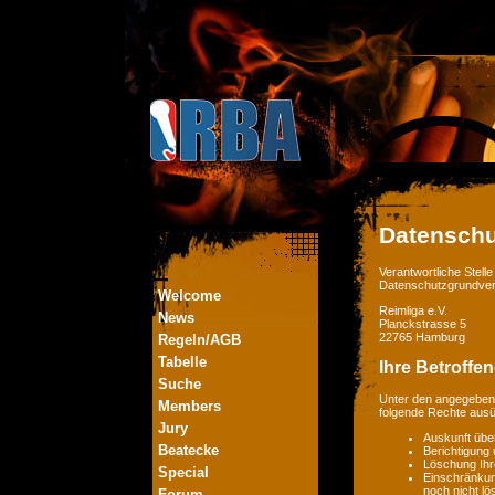
Datenschu
Verantwortliche Stel
Datenschutzgrundver
Welcome
Reimliga e.V.
News
Planckstrasse 5
22765 Hamburg
Regeln/AGB
Tabelle
Ihre Betroffe
Suche
Unter den angegebene
Members
folgende Rechte aus
Jury
Auskunft übe
Beatecke
Berichtigung
Löschung Ihr
Special
Einschränkung
noch nicht lö
Forum