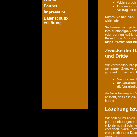
Widerspruch 
Partner
Datenübertrag
Vertrag mit 
Impressum
Sofern Sie uns eine Ei
Datenschutz-
widerrufen.
erklärung
Sie können sich jeder
Ihre zuständige Aufsi
oder der mutmaßlichen
Bereich) mit Anschrift
https://www.bfdi.bu
Zwecke der Da
und Dritte
Wir verarbeiten Ihre
genannten Zwecken. E
genannten Zwecken fin
Sie Ihre ausd
die Verarbeit
die Verarbeitu
die Verarbeitung zur 
besteht, dass Sie ei
haben.
Löschung bzw
Wir halten uns an di
personenbezogenen Da
erforderlich ist oder
vorsehen. Nach Fortfa
entsprechenden Daten
gelöscht.