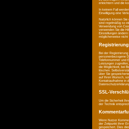
erleichtern und die k
In keinem Fall werden
Einwilligung eine Ver
Natürlich können Sie
sind regelmäßig so ei
Verwendung von Cookie
verwenden Sie die Hil
Einstellungen ändern
möglicherweise nicht 
Registrierung
Bei der Registrierung
personenbezogene Da
Telefonnummer und E-M
Leistungen zugreifen,
die Möglichkeit, bei 
löschen. Selbstverstä
über Sie gespeichert
auf Ihren Wunsch, so
Kontaktaufnahme in 
Datenschutzerklärun
SSL-Verschlü
Um die Sicherheit Ih
der Technik entsprec
Kommentarfu
Wenn Nutzer Komment
der Zeitpunkt ihrer 
gespeichert. Dies dien