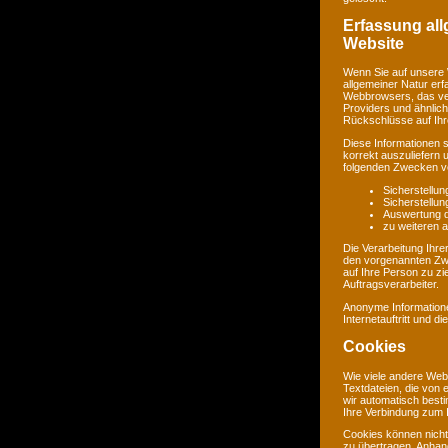
Erfassung al
Website
Wenn Sie auf unsere 
allgemeiner Natur erf
Webbrowsers, das ve
Providers und ähnlich
Rückschlüsse auf Ihr
Diese Informationen 
korrekt auszuliefern 
folgenden Zwecken ve
Sicherstellu
Sicherstellu
Auswertung de
zu weiteren 
Die Verarbeitung Ihr
den vorgenannten Zw
auf Ihre Person zu zi
Auftragsverarbeiter.
Anonyme Informatione
Internetauftritt und d
Cookies
Wie viele andere Web
Textdateien, die von 
wir automatisch best
Ihre Verbindung zum I
Cookies können nicht
zu übertragen. Anhand