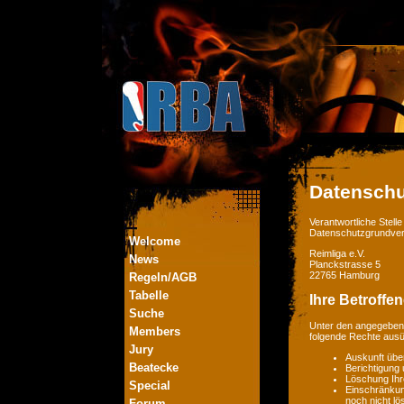
Datenschu
Verantwortliche Stel
Datenschutzgrundver
Welcome
Reimliga e.V.
News
Planckstrasse 5
22765 Hamburg
Regeln/AGB
Tabelle
Ihre Betroffe
Suche
Unter den angegebene
Members
folgende Rechte aus
Jury
Auskunft übe
Beatecke
Berichtigung
Löschung Ihr
Special
Einschränkung
noch nicht lö
Forum