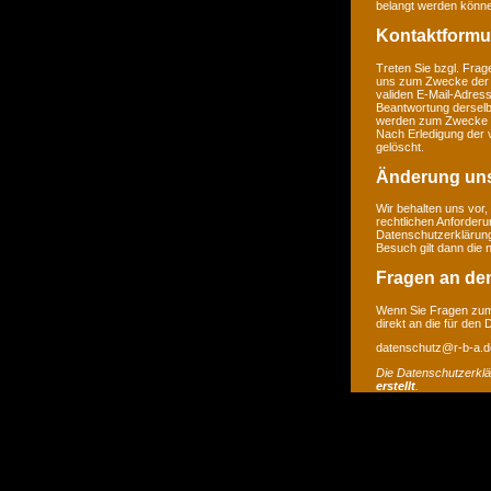
belangt werden könne
Kontaktformu
Treten Sie bzgl. Frage
uns zum Zwecke der Ko
validen E-Mail-Adress
Beantwortung derselb
werden zum Zwecke de
Nach Erledigung der 
gelöscht.
Änderung un
Wir behalten uns vor,
rechtlichen Anforder
Datenschutzerklärung
Besuch gilt dann die
Fragen an de
Wenn Sie Fragen zum 
direkt an die für den
datenschutz@r-b-a.d
Die Datenschutzerkl
erstellt
.