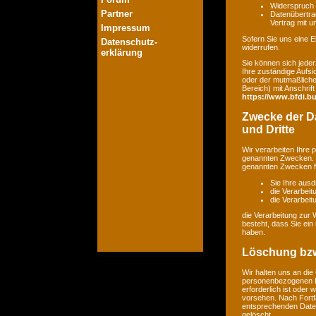
Widerspruch 
Partner
Datenübertrag
Vertrag mit 
Impressum
Sofern Sie uns eine Ei
Datenschutz-
widerrufen.
erklärung
Sie können sich jeder
Ihre zuständige Aufsi
oder der mutmaßlichen
Bereich) mit Anschrift
https://www.bfdi.bu
Zwecke der Da
und Dritte
Wir verarbeiten Ihre
genannten Zwecken. E
genannten Zwecken fin
Sie Ihre ausd
die Verarbeit
die Verarbeitu
die Verarbeitung zur 
besteht, dass Sie ei
haben.
Löschung bzw
Wir halten uns an di
personenbezogenen Da
erforderlich ist oder
vorsehen. Nach Fortfa
entsprechenden Daten
gelöscht.