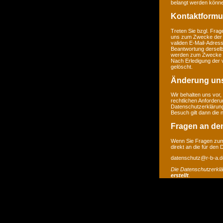
belangt werden könne
Kontaktformu
Treten Sie bzgl. Frage
uns zum Zwecke der Ko
validen E-Mail-Adress
Beantwortung derselb
werden zum Zwecke de
Nach Erledigung der 
gelöscht.
Änderung un
Wir behalten uns vor,
rechtlichen Anforder
Datenschutzerklärung
Besuch gilt dann die
Fragen an de
Wenn Sie Fragen zum 
direkt an die für den
datenschutz@r-b-a.d
Die Datenschutzerkl
erstellt
.