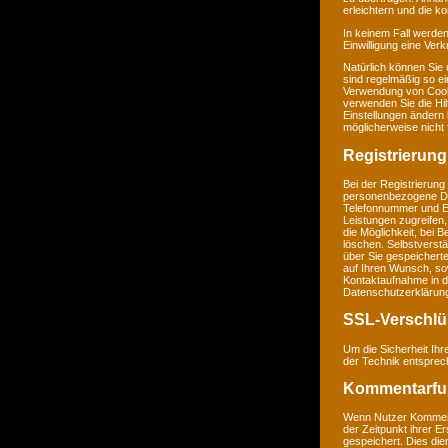
erleichtern und die k
In keinem Fall werden
Einwilligung eine Ver
Natürlich können Sie
sind regelmäßig so ei
Verwendung von Cookie
verwenden Sie die Hil
Einstellungen ändern
möglicherweise nicht 
Registrierung
Bei der Registrierung
personenbezogene Da
Telefonnummer und E-M
Leistungen zugreifen,
die Möglichkeit, bei 
löschen. Selbstverstä
über Sie gespeichert
auf Ihren Wunsch, so
Kontaktaufnahme in 
Datenschutzerklärun
SSL-Verschlü
Um die Sicherheit Ih
der Technik entsprec
Kommentarfu
Wenn Nutzer Komment
der Zeitpunkt ihrer 
gespeichert. Dies dien