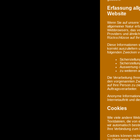
Erfassung al
Website
Wenn Sie auf unsere 
allgemeiner Natur erf
Webbrowsers, das ve
Providers und ähnlich
Rückschlüsse auf Ihr
Diese Informationen 
korrekt auszuliefern 
folgenden Zwecken ve
Sicherstellu
Sicherstellu
Auswertung de
zu weiteren 
Die Verarbeitung Ihr
den vorgenannten Zw
auf Ihre Person zu zi
Auftragsverarbeiter.
Anonyme Informatione
Internetauftritt und d
Cookies
Wie viele andere Web
Textdateien, die von 
wir automatisch best
Ihre Verbindung zum I
Cookies können nicht
zu übertragen. Anhand