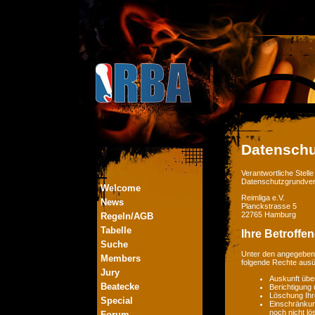
Datenschu
Verantwortliche Stel
Datenschutzgrundver
Welcome
Reimliga e.V.
News
Planckstrasse 5
22765 Hamburg
Regeln/AGB
Tabelle
Ihre Betroffe
Suche
Unter den angegebene
Members
folgende Rechte aus
Jury
Auskunft übe
Beatecke
Berichtigung
Löschung Ihr
Special
Einschränkung
noch nicht lö
Forum