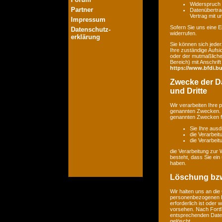
Widerspruch 
Partner
Datenübertrag
Vertrag mit 
Impressum
Sofern Sie uns eine Ei
Datenschutz-
widerrufen.
erklärung
Sie können sich jeder
Ihre zuständige Aufsi
oder der mutmaßlichen
Bereich) mit Anschrift
https://www.bfdi.bu
Zwecke der Da
und Dritte
Wir verarbeiten Ihre
genannten Zwecken. E
genannten Zwecken fin
Sie Ihre ausd
die Verarbeit
die Verarbeitu
die Verarbeitung zur 
besteht, dass Sie ei
haben.
Löschung bzw
Wir halten uns an di
personenbezogenen Da
erforderlich ist oder
vorsehen. Nach Fortfa
entsprechenden Daten
gelöscht.