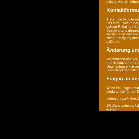
belangt werden könne
Kontaktformu
Treten Sie bzgl. Frage
uns zum Zwecke der Ko
validen E-Mail-Adress
Beantwortung derselb
werden zum Zwecke de
Nach Erledigung der 
gelöscht.
Änderung un
Wir behalten uns vor,
rechtlichen Anforder
Datenschutzerklärung
Besuch gilt dann die
Fragen an de
Wenn Sie Fragen zum 
direkt an die für den
datenschutz@r-b-a.d
Die Datenschutzerkl
erstellt
.