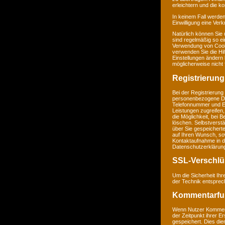
erleichtern und die k
In keinem Fall werden
Einwilligung eine Ver
Natürlich können Sie
sind regelmäßig so ei
Verwendung von Cookie
verwenden Sie die Hil
Einstellungen ändern
möglicherweise nicht 
Registrierung
Bei der Registrierung
personenbezogene Da
Telefonnummer und E-M
Leistungen zugreifen,
die Möglichkeit, bei 
löschen. Selbstverstä
über Sie gespeichert
auf Ihren Wunsch, so
Kontaktaufnahme in 
Datenschutzerklärun
SSL-Verschlü
Um die Sicherheit Ih
der Technik entsprec
Kommentarfu
Wenn Nutzer Komment
der Zeitpunkt ihrer 
gespeichert. Dies dien