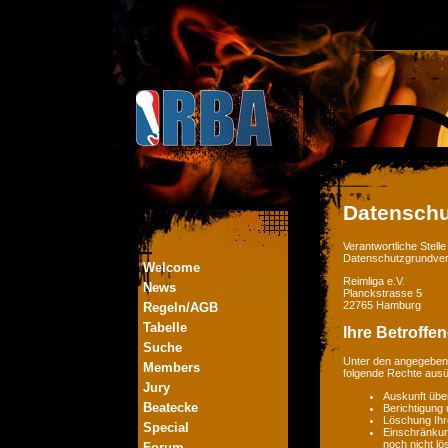
Datenschu
Verantwortliche Stel
Datenschutzgrundver
Welcome
Reimliga e.V.
News
Planckstrasse 5
22765 Hamburg
Regeln/AGB
Tabelle
Ihre Betroffe
Suche
Unter den angegebene
Members
folgende Rechte aus
Jury
Auskunft übe
Beatecke
Berichtigung
Löschung Ihr
Special
Einschränkung
noch nicht lö
Forum