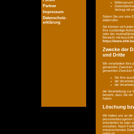
Widerspruch 
Partner
Datenübertrag
Vertrag mit 
Impressum
Sofern Sie uns eine Ei
Datenschutz-
widerrufen.
erklärung
Sie können sich jeder
Ihre zuständige Aufsi
oder der mutmaßlichen
Bereich) mit Anschrift
https://www.bfdi.bu
Zwecke der Da
und Dritte
Wir verarbeiten Ihre
genannten Zwecken. E
genannten Zwecken fin
Sie Ihre ausd
die Verarbeit
die Verarbeitu
die Verarbeitung zur 
besteht, dass Sie ei
haben.
Löschung bzw
Wir halten uns an di
personenbezogenen Da
erforderlich ist oder
vorsehen. Nach Fortfa
entsprechenden Daten
gelöscht.