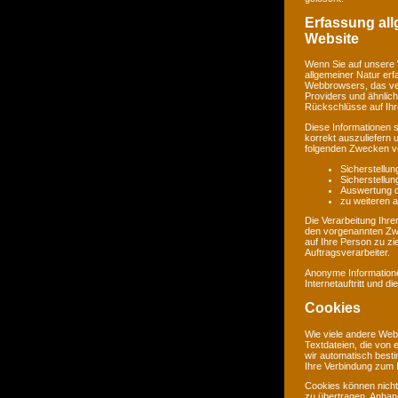
Erfassung al
Website
Wenn Sie auf unsere 
allgemeiner Natur erf
Webbrowsers, das ve
Providers und ähnlich
Rückschlüsse auf Ihr
Diese Informationen 
korrekt auszuliefern 
folgenden Zwecken ve
Sicherstellu
Sicherstellu
Auswertung de
zu weiteren 
Die Verarbeitung Ihr
den vorgenannten Zw
auf Ihre Person zu zi
Auftragsverarbeiter.
Anonyme Informatione
Internetauftritt und d
Cookies
Wie viele andere Web
Textdateien, die von 
wir automatisch best
Ihre Verbindung zum I
Cookies können nicht
zu übertragen. Anhand