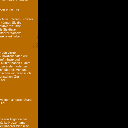
oder ohne Ihre
chten. Internet-Browser
n können Sie die
tivieren. Bitte
ie Sie diese
unserer Website
aktiviert haben.
erden einige
unikationsdaten wie
auf Inhalte und
ete Nutzer haben zudem
it zu ändern oder zu
nft über die von uns
öschen wir diese auch
genstehen. Zur
eser
wir dem aktuellen Stand
TTPS.
 diesen Angaben auch
ewählte Nutzername
e auf unserer Webseite