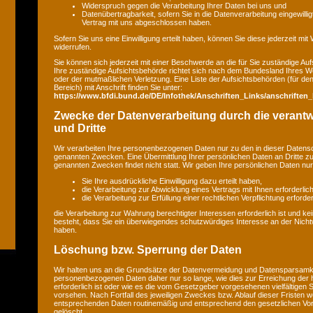
Widerspruch gegen die Verarbeitung Ihrer Daten bei uns und
Datenübertragbarkeit, sofern Sie in die Datenverarbeitung eingewilli
Vertrag mit uns abgeschlossen haben.
Sofern Sie uns eine Einwilligung erteilt haben, können Sie diese jederzeit mit
widerrufen.
Sie können sich jederzeit mit einer Beschwerde an die für Sie zuständige A
Ihre zuständige Aufsichtsbehörde richtet sich nach dem Bundesland Ihres Wo
oder der mutmaßlichen Verletzung. Eine Liste der Aufsichtsbehörden (für den 
Bereich) mit Anschrift finden Sie unter:
https://www.bfdi.bund.de/DE/Infothek/Anschriften_Links/anschriften_
Zwecke der Datenverarbeitung durch die verantwo
und Dritte
Wir verarbeiten Ihre personenbezogenen Daten nur zu den in dieser Datens
genannten Zwecken. Eine Übermittlung Ihrer persönlichen Daten an Dritte z
genannten Zwecken findet nicht statt. Wir geben Ihre persönlichen Daten nur 
Sie Ihre ausdrückliche Einwilligung dazu erteilt haben,
die Verarbeitung zur Abwicklung eines Vertrags mit Ihnen erforderlich 
die Verarbeitung zur Erfüllung einer rechtlichen Verpflichtung erforderl
die Verarbeitung zur Wahrung berechtigter Interessen erforderlich ist und 
besteht, dass Sie ein überwiegendes schutzwürdiges Interesse an der Nicht
haben.
Löschung bzw. Sperrung der Daten
Wir halten uns an die Grundsätze der Datenvermeidung und Datensparsamkei
personenbezogenen Daten daher nur so lange, wie dies zur Erreichung der
erforderlich ist oder wie es die vom Gesetzgeber vorgesehenen vielfältigen S
vorsehen. Nach Fortfall des jeweiligen Zweckes bzw. Ablauf dieser Fristen w
entsprechenden Daten routinemäßig und entsprechend den gesetzlichen Vors
gelöscht.