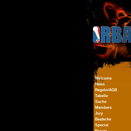
Welcome
News
Regeln/AGB
Tabelle
Suche
Members
Jury
Beatecke
Special
Forum