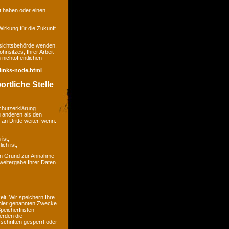
gt haben oder einen
 Wirkung für die Zukunft
ufsichtsbehörde wenden.
hnsitzes, Ihrer Arbeit
nichtöffentlichen
links-node.html
.
rtliche Stelle
chutzerklärung
u anderen als den
an Dritte weiter, wenn:
ist,
ich ist,
kein Grund zur Annahme
weitergabe Ihrer Daten
t. Wir speichern Ihre
 hier genannten Zwecke
peicherfristen
erden die
chriften gesperrt oder