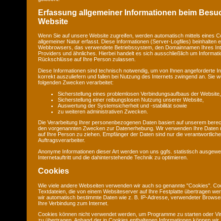
Erfassung allgemeiner Informationen beim Besu
Website
Wenn Sie auf unsere Website zugreifen, werden automatisch mittels eines C
allgemeiner Natur erfasst. Diese Informationen (Server-Logfiles) beinhalten e
Webbrowsers, das verwendete Betriebssystem, den Domainnamen Ihres Int
Providers und ähnliches. Hierbei handelt es sich ausschließlich um Informat
Rückschlüsse auf Ihre Person zulassen.
Diese Informationen sind technisch notwendig, um von Ihnen angeforderte I
korrekt auszuliefern und fallen bei Nutzung des Internets zwingend an. Sie
folgenden Zwecken verarbeitet:
Sicherstellung eines problemlosen Verbindungsaufbaus der Website,
Sicherstellung einer reibungslosen Nutzung unserer Website,
Auswertung der Systemsicherheit und -stabilität sowie
zu weiteren administrativen Zwecken.
Die Verarbeitung Ihrer personenbezogenen Daten basiert auf unserem berec
den vorgenannten Zwecken zur Datenerhebung. Wir verwenden Ihre Daten 
auf Ihre Person zu ziehen. Empfänger der Daten sind nur die verantwortliche 
Auftragsverarbeiter.
Anonyme Informationen dieser Art werden von uns ggfs. statistisch ausgewe
Internetauftritt und die dahinterstehende Technik zu optimieren.
Cookies
Wie viele andere Webseiten verwenden wir auch so genannte "Cookies". Coo
Textdateien, die von einem Websiteserver auf Ihre Festplatte übertragen we
wir automatisch bestimmte Daten wie z. B. IP-Adresse, verwendeter Browse
Ihre Verbindung zum Internet.
Cookies können nicht verwendet werden, um Programme zu starten oder Vi
zu übertragen. Anhand der in Cookies enthaltenen Informationen können wir 