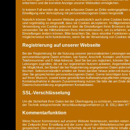
erleichtern und die korrekte Anzeige unserer Webseiten ermöglichen.
In keinem Fall werden die von uns erfassten Daten an Dritte weitergegeben 
Einwilligung eine Verknüpfung mit personenbezogenen Daten hergestellt.
Natürlich können Sie unsere Website grundsätzlich auch ohne Cookies betra
sind regelmäßig so eingestellt, dass sie Cookies akzeptieren. Im Allgemeine
Verwendung von Cookies jederzeit über die Einstellungen Ihres Browsers deak
verwenden Sie die Hilfefunktionen Ihres Internetbrowsers, um zu erfahren, w
Einstellungen ändern können. Bitte beachten Sie, dass einzelne Funktionen 
möglicherweise nicht funktionieren, wenn Sie die Verwendung von Cookies de
Registrierung auf unserer Webseite
Bei der Registrierung für die Nutzung unserer personalisierten Leistungen w
personenbezogene Daten erhoben, wie Name, Anschrift, Kontakt- und Komm
Telefonnummer und E-Mail-Adresse. Sind Sie bei uns registriert, können Sie 
Leistungen zugreifen, die wir nur registrierten Nutzern anbieten. Angemeld
die Möglichkeit, bei Bedarf die bei Registrierung angegebenen Daten jederze
löschen. Selbstverständlich erteilen wir Ihnen darüber hinaus jederzeit Ausku
über Sie gespeicherten personenbezogenen Daten. Gerne berichtigen bzw. l
auf Ihren Wunsch, soweit keine gesetzlichen Aufbewahrungspflichten entge
Kontaktaufnahme in diesem Zusammenhang nutzen Sie bitte die am Ende di
Datenschutzerklärung angegebenen Kontaktdaten.
SSL-Verschlüsselung
Um die Sicherheit Ihrer Daten bei der Übertragung zu schützen, verwenden 
der Technik entsprechende Verschlüsselungsverfahren (z. B. SSL) über H
Kommentarfunktion
Wenn Nutzer Kommentare auf unserer Website hinterlassen, werden neben
der Zeitpunkt ihrer Erstellung und der zuvor durch den Websitebesucher g
gespeichert. Dies dient unserer Sicherheit, da wir für widerrechtliche Inhalt