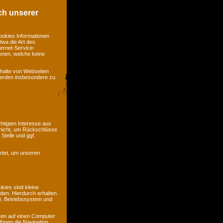
ch unserer
ookies Informationen
twa die Art des
ernet-Service-
ionen, welche keine
nhalte von Webseiten
 werden insbesondere zu
htigten Interesse aus
nicht, um Rückschlüsse
Stelle und ggf.
rtet, um unseren
kies sind kleine
rden. Hierdurch erhalten
r, Betriebssystem und
ren auf einen Computer
Ihnen die Navigation