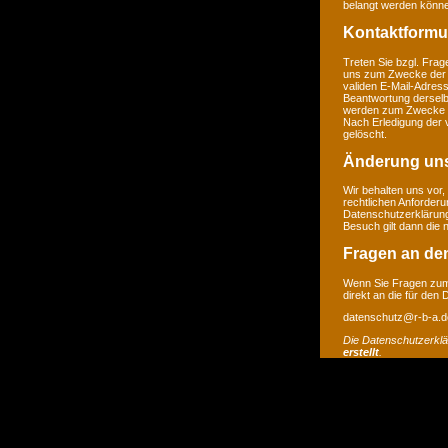
belangt werden könne
Kontaktformu
Treten Sie bzgl. Frage
uns zum Zwecke der Ko
validen E-Mail-Adress
Beantwortung derselb
werden zum Zwecke de
Nach Erledigung der 
gelöscht.
Änderung un
Wir behalten uns vor,
rechtlichen Anforder
Datenschutzerklärung
Besuch gilt dann die
Fragen an de
Wenn Sie Fragen zum 
direkt an die für den
datenschutz@r-b-a.d
Die Datenschutzerkl
erstellt
.