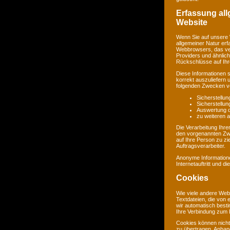
Erfassung al
Website
Wenn Sie auf unsere 
allgemeiner Natur erf
Webbrowsers, das ve
Providers und ähnlich
Rückschlüsse auf Ihr
Diese Informationen 
korrekt auszuliefern 
folgenden Zwecken ve
Sicherstellu
Sicherstellu
Auswertung de
zu weiteren 
Die Verarbeitung Ihr
den vorgenannten Zw
auf Ihre Person zu zi
Auftragsverarbeiter.
Anonyme Informatione
Internetauftritt und d
Cookies
Wie viele andere Web
Textdateien, die von 
wir automatisch best
Ihre Verbindung zum I
Cookies können nicht
zu übertragen. Anhand