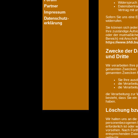
Widerspruch 
Partner
Datenübertrag
Vertrag mit 
Impressum
Sofern Sie uns eine Ei
Datenschutz-
widerrufen.
erklärung
Sie können sich jeder
Ihre zuständige Aufsi
oder der mutmaßlichen
Bereich) mit Anschrift
https://www.bfdi.bu
Zwecke der Da
und Dritte
Wir verarbeiten Ihre
genannten Zwecken. E
genannten Zwecken fin
Sie Ihre ausd
die Verarbeit
die Verarbeitu
die Verarbeitung zur 
besteht, dass Sie ei
haben.
Löschung bzw
Wir halten uns an di
personenbezogenen Da
erforderlich ist oder
vorsehen. Nach Fortfa
entsprechenden Daten
gelöscht.