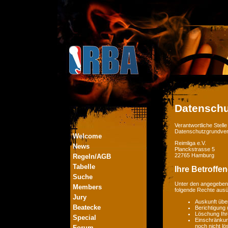
Datenschu
Verantwortliche Stel
Datenschutzgrundver
Welcome
Reimliga e.V.
News
Planckstrasse 5
22765 Hamburg
Regeln/AGB
Tabelle
Ihre Betroffe
Suche
Unter den angegebene
Members
folgende Rechte aus
Jury
Auskunft übe
Beatecke
Berichtigung
Löschung Ihr
Special
Einschränkung
noch nicht lö
Forum