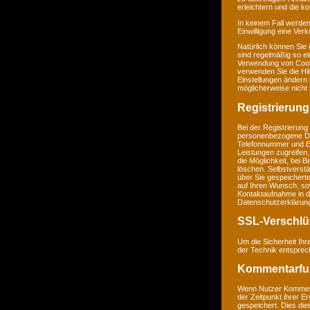
erleichtern und die k
In keinem Fall werden
Einwilligung eine Ver
Natürlich können Sie
sind regelmäßig so ei
Verwendung von Cookie
verwenden Sie die Hil
Einstellungen ändern
möglicherweise nicht 
Registrierung
Bei der Registrierung
personenbezogene Da
Telefonnummer und E-M
Leistungen zugreifen,
die Möglichkeit, bei 
löschen. Selbstverstä
über Sie gespeichert
auf Ihren Wunsch, so
Kontaktaufnahme in 
Datenschutzerklärun
SSL-Verschlü
Um die Sicherheit Ih
der Technik entsprec
Kommentarfu
Wenn Nutzer Komment
der Zeitpunkt ihrer 
gespeichert. Dies dien