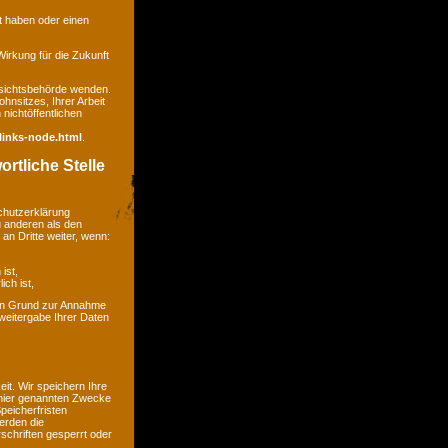
gt haben oder einen
 Wirkung für die Zukunft
ufsichtsbehörde wenden.
hnsitzes, Ihrer Arbeit
nichtöffentlichen
links-node.html
.
rtliche Stelle
chutzerklärung
u anderen als den
an Dritte weiter, wenn:
ist,
ich ist,
kein Grund zur Annahme
weitergabe Ihrer Daten
t. Wir speichern Ihre
 hier genannten Zwecke
peicherfristen
erden die
chriften gesperrt oder