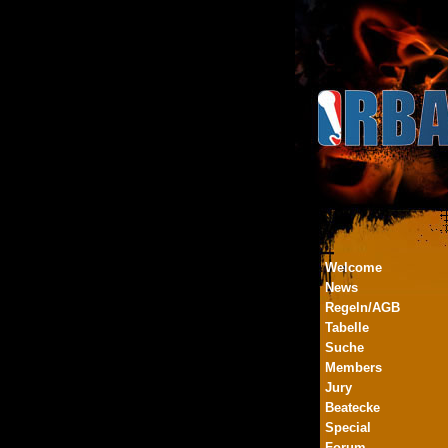
Welcome
News
Regeln/AGB
Tabelle
Suche
Members
Jury
Beatecke
Special
Forum