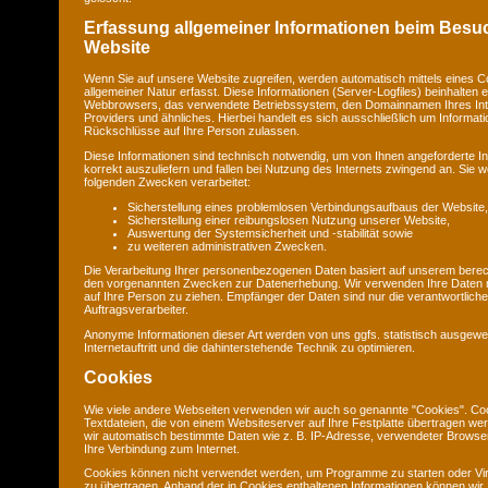
Erfassung allgemeiner Informationen beim Besu
Website
Wenn Sie auf unsere Website zugreifen, werden automatisch mittels eines C
allgemeiner Natur erfasst. Diese Informationen (Server-Logfiles) beinhalten e
Webbrowsers, das verwendete Betriebssystem, den Domainnamen Ihres Int
Providers und ähnliches. Hierbei handelt es sich ausschließlich um Informat
Rückschlüsse auf Ihre Person zulassen.
Diese Informationen sind technisch notwendig, um von Ihnen angeforderte I
korrekt auszuliefern und fallen bei Nutzung des Internets zwingend an. Sie
folgenden Zwecken verarbeitet:
Sicherstellung eines problemlosen Verbindungsaufbaus der Website,
Sicherstellung einer reibungslosen Nutzung unserer Website,
Auswertung der Systemsicherheit und -stabilität sowie
zu weiteren administrativen Zwecken.
Die Verarbeitung Ihrer personenbezogenen Daten basiert auf unserem berec
den vorgenannten Zwecken zur Datenerhebung. Wir verwenden Ihre Daten 
auf Ihre Person zu ziehen. Empfänger der Daten sind nur die verantwortliche 
Auftragsverarbeiter.
Anonyme Informationen dieser Art werden von uns ggfs. statistisch ausgewe
Internetauftritt und die dahinterstehende Technik zu optimieren.
Cookies
Wie viele andere Webseiten verwenden wir auch so genannte "Cookies". Coo
Textdateien, die von einem Websiteserver auf Ihre Festplatte übertragen we
wir automatisch bestimmte Daten wie z. B. IP-Adresse, verwendeter Browse
Ihre Verbindung zum Internet.
Cookies können nicht verwendet werden, um Programme zu starten oder Vi
zu übertragen. Anhand der in Cookies enthaltenen Informationen können wir 