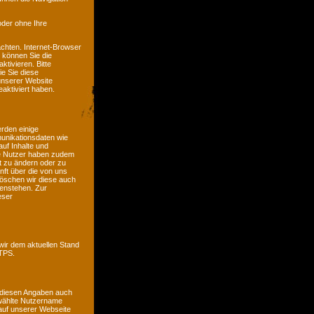
oder ohne Ihre
chten. Internet-Browser
n können Sie die
tivieren. Bitte
ie Sie diese
unserer Website
aktiviert haben.
erden einige
unikationsdaten wie
auf Inhalte und
ete Nutzer haben zudem
it zu ändern oder zu
nft über die von uns
öschen wir diese auch
genstehen. Zur
eser
wir dem aktuellen Stand
TTPS.
 diesen Angaben auch
ewählte Nutzername
e auf unserer Webseite