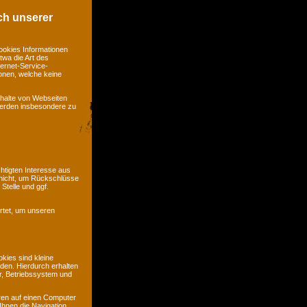
ch unserer
ookies Informationen
twa die Art des
ernet-Service-
ionen, welche keine
nhalte von Webseiten
 werden insbesondere zu
htigten Interesse aus
nicht, um Rückschlüsse
Stelle und ggf.
rtet, um unseren
kies sind kleine
rden. Hierdurch erhalten
r, Betriebssystem und
ren auf einen Computer
Ihnen die Navigation