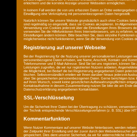
erleichtern und die korrekte Anzeige unserer Webseiten ermöglichen.
In keinem Fall werden die von uns erfassten Daten an Dritte weitergegeben 
Einwilligung eine Verknüpfung mit personenbezogenen Daten hergestellt.
Natürlich können Sie unsere Website grundsätzlich auch ohne Cookies betra
sind regelmäßig so eingestellt, dass sie Cookies akzeptieren. Im Allgemeine
Verwendung von Cookies jederzeit über die Einstellungen Ihres Browsers deak
verwenden Sie die Hilfefunktionen Ihres Internetbrowsers, um zu erfahren, w
Einstellungen ändern können. Bitte beachten Sie, dass einzelne Funktionen 
möglicherweise nicht funktionieren, wenn Sie die Verwendung von Cookies de
Registrierung auf unserer Webseite
Bei der Registrierung für die Nutzung unserer personalisierten Leistungen w
personenbezogene Daten erhoben, wie Name, Anschrift, Kontakt- und Komm
Telefonnummer und E-Mail-Adresse. Sind Sie bei uns registriert, können Sie 
Leistungen zugreifen, die wir nur registrierten Nutzern anbieten. Angemeld
die Möglichkeit, bei Bedarf die bei Registrierung angegebenen Daten jederze
löschen. Selbstverständlich erteilen wir Ihnen darüber hinaus jederzeit Ausku
über Sie gespeicherten personenbezogenen Daten. Gerne berichtigen bzw. l
auf Ihren Wunsch, soweit keine gesetzlichen Aufbewahrungspflichten entge
Kontaktaufnahme in diesem Zusammenhang nutzen Sie bitte die am Ende di
Datenschutzerklärung angegebenen Kontaktdaten.
SSL-Verschlüsselung
Um die Sicherheit Ihrer Daten bei der Übertragung zu schützen, verwenden 
der Technik entsprechende Verschlüsselungsverfahren (z. B. SSL) über H
Kommentarfunktion
Wenn Nutzer Kommentare auf unserer Website hinterlassen, werden neben
der Zeitpunkt ihrer Erstellung und der zuvor durch den Websitebesucher g
gespeichert. Dies dient unserer Sicherheit, da wir für widerrechtliche Inhalt