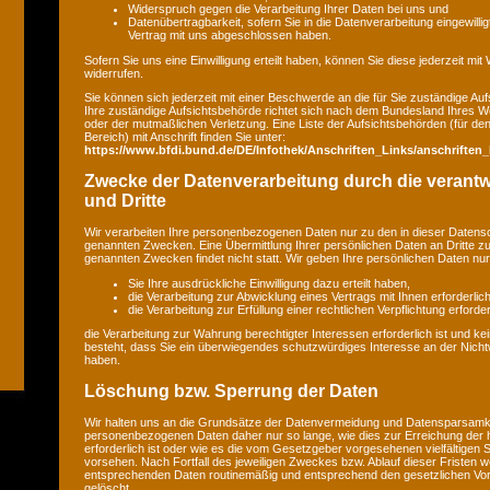
Widerspruch gegen die Verarbeitung Ihrer Daten bei uns und
Datenübertragbarkeit, sofern Sie in die Datenverarbeitung eingewilli
Vertrag mit uns abgeschlossen haben.
Sofern Sie uns eine Einwilligung erteilt haben, können Sie diese jederzeit mit
widerrufen.
Sie können sich jederzeit mit einer Beschwerde an die für Sie zuständige A
Ihre zuständige Aufsichtsbehörde richtet sich nach dem Bundesland Ihres Wo
oder der mutmaßlichen Verletzung. Eine Liste der Aufsichtsbehörden (für den 
Bereich) mit Anschrift finden Sie unter:
https://www.bfdi.bund.de/DE/Infothek/Anschriften_Links/anschriften_
Zwecke der Datenverarbeitung durch die verantwo
und Dritte
Wir verarbeiten Ihre personenbezogenen Daten nur zu den in dieser Datens
genannten Zwecken. Eine Übermittlung Ihrer persönlichen Daten an Dritte z
genannten Zwecken findet nicht statt. Wir geben Ihre persönlichen Daten nur 
Sie Ihre ausdrückliche Einwilligung dazu erteilt haben,
die Verarbeitung zur Abwicklung eines Vertrags mit Ihnen erforderlich 
die Verarbeitung zur Erfüllung einer rechtlichen Verpflichtung erforderl
die Verarbeitung zur Wahrung berechtigter Interessen erforderlich ist und 
besteht, dass Sie ein überwiegendes schutzwürdiges Interesse an der Nicht
haben.
Löschung bzw. Sperrung der Daten
Wir halten uns an die Grundsätze der Datenvermeidung und Datensparsamkei
personenbezogenen Daten daher nur so lange, wie dies zur Erreichung der
erforderlich ist oder wie es die vom Gesetzgeber vorgesehenen vielfältigen S
vorsehen. Nach Fortfall des jeweiligen Zweckes bzw. Ablauf dieser Fristen w
entsprechenden Daten routinemäßig und entsprechend den gesetzlichen Vors
gelöscht.