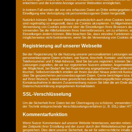
erleichtern und die korrekte Anzeige unserer Webseiten ermöglichen.
In keinem Fall werden die von uns erfassten Daten an Dritte weitergegeben 
Einwilligung eine Verknüpfung mit personenbezogenen Daten hergestellt.
Natürlich können Sie unsere Website grundsätzlich auch ohne Cookies betra
sind regelmäßig so eingestellt, dass sie Cookies akzeptieren. Im Allgemeine
Verwendung von Cookies jederzeit über die Einstellungen Ihres Browsers deak
verwenden Sie die Hilfefunktionen Ihres Internetbrowsers, um zu erfahren, w
Einstellungen ändern können. Bitte beachten Sie, dass einzelne Funktionen 
möglicherweise nicht funktionieren, wenn Sie die Verwendung von Cookies de
Registrierung auf unserer Webseite
Bei der Registrierung für die Nutzung unserer personalisierten Leistungen w
personenbezogene Daten erhoben, wie Name, Anschrift, Kontakt- und Komm
Telefonnummer und E-Mail-Adresse. Sind Sie bei uns registriert, können Sie 
Leistungen zugreifen, die wir nur registrierten Nutzern anbieten. Angemeld
die Möglichkeit, bei Bedarf die bei Registrierung angegebenen Daten jederze
löschen. Selbstverständlich erteilen wir Ihnen darüber hinaus jederzeit Ausku
über Sie gespeicherten personenbezogenen Daten. Gerne berichtigen bzw. l
auf Ihren Wunsch, soweit keine gesetzlichen Aufbewahrungspflichten entge
Kontaktaufnahme in diesem Zusammenhang nutzen Sie bitte die am Ende di
Datenschutzerklärung angegebenen Kontaktdaten.
SSL-Verschlüsselung
Um die Sicherheit Ihrer Daten bei der Übertragung zu schützen, verwenden 
der Technik entsprechende Verschlüsselungsverfahren (z. B. SSL) über H
Kommentarfunktion
Wenn Nutzer Kommentare auf unserer Website hinterlassen, werden neben
der Zeitpunkt ihrer Erstellung und der zuvor durch den Websitebesucher g
gespeichert. Dies dient unserer Sicherheit, da wir für widerrechtliche Inhalt