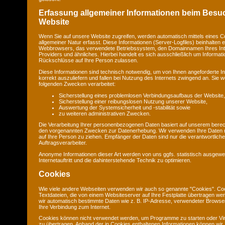
Erfassung allgemeiner Informationen beim Besu
Website
Wenn Sie auf unsere Website zugreifen, werden automatisch mittels eines C
allgemeiner Natur erfasst. Diese Informationen (Server-Logfiles) beinhalten e
Webbrowsers, das verwendete Betriebssystem, den Domainnamen Ihres Int
Providers und ähnliches. Hierbei handelt es sich ausschließlich um Informat
Rückschlüsse auf Ihre Person zulassen.
Diese Informationen sind technisch notwendig, um von Ihnen angeforderte I
korrekt auszuliefern und fallen bei Nutzung des Internets zwingend an. Sie
folgenden Zwecken verarbeitet:
Sicherstellung eines problemlosen Verbindungsaufbaus der Website,
Sicherstellung einer reibungslosen Nutzung unserer Website,
Auswertung der Systemsicherheit und -stabilität sowie
zu weiteren administrativen Zwecken.
Die Verarbeitung Ihrer personenbezogenen Daten basiert auf unserem berec
den vorgenannten Zwecken zur Datenerhebung. Wir verwenden Ihre Daten 
auf Ihre Person zu ziehen. Empfänger der Daten sind nur die verantwortliche 
Auftragsverarbeiter.
Anonyme Informationen dieser Art werden von uns ggfs. statistisch ausgewe
Internetauftritt und die dahinterstehende Technik zu optimieren.
Cookies
Wie viele andere Webseiten verwenden wir auch so genannte "Cookies". Coo
Textdateien, die von einem Websiteserver auf Ihre Festplatte übertragen we
wir automatisch bestimmte Daten wie z. B. IP-Adresse, verwendeter Browse
Ihre Verbindung zum Internet.
Cookies können nicht verwendet werden, um Programme zu starten oder Vi
zu übertragen. Anhand der in Cookies enthaltenen Informationen können wir 