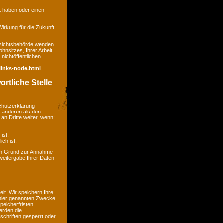
gt haben oder einen
 Wirkung für die Zukunft
ufsichtsbehörde wenden.
hnsitzes, Ihrer Arbeit
nichtöffentlichen
links-node.html
.
rtliche Stelle
chutzerklärung
u anderen als den
an Dritte weiter, wenn:
ist,
ich ist,
kein Grund zur Annahme
weitergabe Ihrer Daten
t. Wir speichern Ihre
 hier genannten Zwecke
peicherfristen
erden die
chriften gesperrt oder