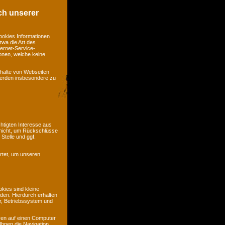
ch unserer
ookies Informationen
twa die Art des
ernet-Service-
ionen, welche keine
nhalte von Webseiten
 werden insbesondere zu
htigten Interesse aus
nicht, um Rückschlüsse
Stelle und ggf.
rtet, um unseren
kies sind kleine
rden. Hierdurch erhalten
r, Betriebssystem und
ren auf einen Computer
Ihnen die Navigation