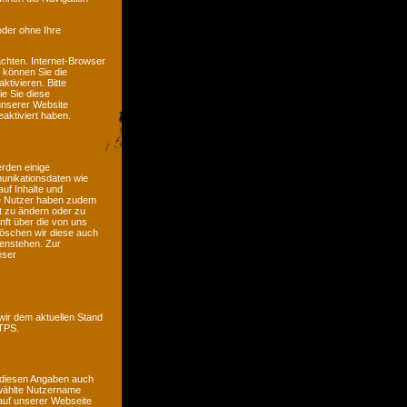
oder ohne Ihre
chten. Internet-Browser
n können Sie die
tivieren. Bitte
ie Sie diese
unserer Website
aktiviert haben.
erden einige
unikationsdaten wie
auf Inhalte und
ete Nutzer haben zudem
it zu ändern oder zu
nft über die von uns
öschen wir diese auch
genstehen. Zur
eser
wir dem aktuellen Stand
TTPS.
 diesen Angaben auch
ewählte Nutzername
e auf unserer Webseite