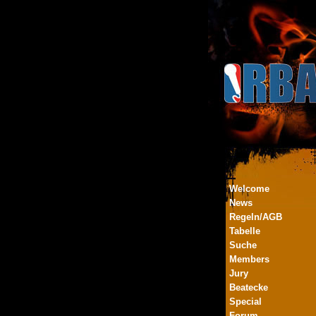
Welcome
News
Regeln/AGB
Tabelle
Suche
Members
Jury
Beatecke
Special
Forum