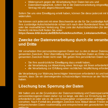
Widerspruch gegen die Verarbeitung Ihrer Daten bei uns und
Datenübertragbarkeit, sofern Sie in die Datenverarbeitung eingewilli
Vertrag mit uns abgeschlossen haben.
Sofern Sie uns eine Einwilligung erteilt haben, können Sie diese jederzeit mit
widerrufen.
Sie können sich jederzeit mit einer Beschwerde an die für Sie zuständige A
Ihre zuständige Aufsichtsbehörde richtet sich nach dem Bundesland Ihres Wo
oder der mutmaßlichen Verletzung. Eine Liste der Aufsichtsbehörden (für den 
Bereich) mit Anschrift finden Sie unter:
https://www.bfdi.bund.de/DE/Infothek/Anschriften_Links/anschriften_
Zwecke der Datenverarbeitung durch die verantwo
und Dritte
Wir verarbeiten Ihre personenbezogenen Daten nur zu den in dieser Datens
genannten Zwecken. Eine Übermittlung Ihrer persönlichen Daten an Dritte z
genannten Zwecken findet nicht statt. Wir geben Ihre persönlichen Daten nur 
Sie Ihre ausdrückliche Einwilligung dazu erteilt haben,
die Verarbeitung zur Abwicklung eines Vertrags mit Ihnen erforderlich 
die Verarbeitung zur Erfüllung einer rechtlichen Verpflichtung erforderl
die Verarbeitung zur Wahrung berechtigter Interessen erforderlich ist und 
besteht, dass Sie ein überwiegendes schutzwürdiges Interesse an der Nicht
haben.
Löschung bzw. Sperrung der Daten
Wir halten uns an die Grundsätze der Datenvermeidung und Datensparsamkei
personenbezogenen Daten daher nur so lange, wie dies zur Erreichung der
erforderlich ist oder wie es die vom Gesetzgeber vorgesehenen vielfältigen S
vorsehen. Nach Fortfall des jeweiligen Zweckes bzw. Ablauf dieser Fristen w
entsprechenden Daten routinemäßig und entsprechend den gesetzlichen Vors
gelöscht.