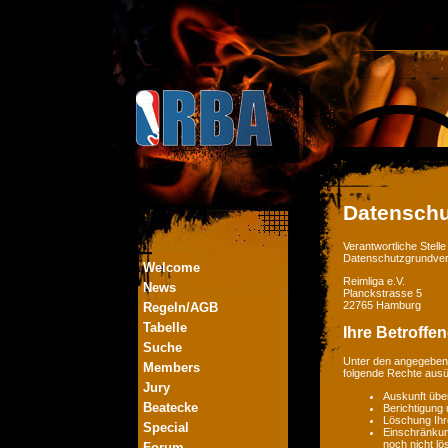
Datenschu
Verantwortliche Stel
Datenschutzgrundver
Welcome
Reimliga e.V.
News
Planckstrasse 5
22765 Hamburg
Regeln/AGB
Tabelle
Ihre Betroffe
Suche
Unter den angegebene
Members
folgende Rechte aus
Jury
Auskunft übe
Beatecke
Berichtigung
Löschung Ihr
Special
Einschränkung
noch nicht lö
Forum