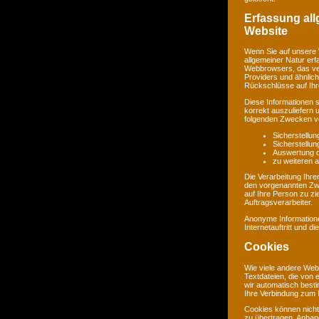
Erfassung al
Website
Wenn Sie auf unsere 
allgemeiner Natur erf
Webbrowsers, das ve
Providers und ähnlich
Rückschlüsse auf Ihr
Diese Informationen 
korrekt auszuliefern 
folgenden Zwecken ve
Sicherstellu
Sicherstellu
Auswertung de
zu weiteren 
Die Verarbeitung Ihr
den vorgenannten Zw
auf Ihre Person zu zi
Auftragsverarbeiter.
Anonyme Informatione
Internetauftritt und d
Cookies
Wie viele andere Web
Textdateien, die von 
wir automatisch best
Ihre Verbindung zum I
Cookies können nicht
zu übertragen. Anhand