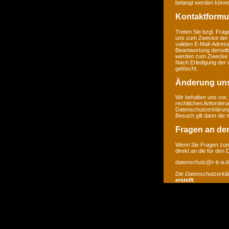
belangt werden könne
Kontaktformu
Treten Sie bzgl. Frage
uns zum Zwecke der Ko
validen E-Mail-Adress
Beantwortung derselb
werden zum Zwecke de
Nach Erledigung der 
gelöscht.
Änderung un
Wir behalten uns vor,
rechtlichen Anforder
Datenschutzerklärung
Besuch gilt dann die
Fragen an de
Wenn Sie Fragen zum 
direkt an die für den
datenschutz@r-b-a.d
Die Datenschutzerkl
erstellt
.