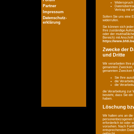
Widerspruch 
Partner
Datenübertrag
Vertrag mit 
Impressum
Sofern Sie uns eine Ei
Datenschutz-
widerrufen.
erklärung
Sie können sich jeder
Ihre zuständige Aufsi
oder der mutmaßlichen
Bereich) mit Anschrift
https://www.bfdi.bu
Zwecke der Da
und Dritte
Wir verarbeiten Ihre
genannten Zwecken. E
genannten Zwecken fin
Sie Ihre ausd
die Verarbeit
die Verarbeitu
die Verarbeitung zur 
besteht, dass Sie ei
haben.
Löschung bzw
Wir halten uns an di
personenbezogenen Da
erforderlich ist oder
vorsehen. Nach Fortfa
entsprechenden Daten
gelöscht.