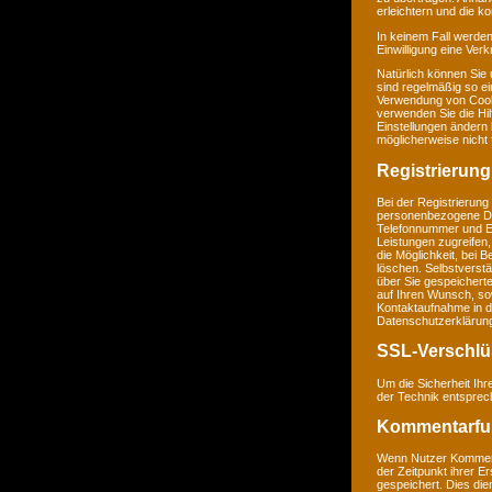
erleichtern und die k
In keinem Fall werden
Einwilligung eine Ver
Natürlich können Sie
sind regelmäßig so ei
Verwendung von Cookie
verwenden Sie die Hil
Einstellungen ändern
möglicherweise nicht 
Registrierung
Bei der Registrierung
personenbezogene Da
Telefonnummer und E-M
Leistungen zugreifen,
die Möglichkeit, bei 
löschen. Selbstverstä
über Sie gespeichert
auf Ihren Wunsch, so
Kontaktaufnahme in 
Datenschutzerklärun
SSL-Verschlü
Um die Sicherheit Ih
der Technik entsprec
Kommentarfu
Wenn Nutzer Komment
der Zeitpunkt ihrer 
gespeichert. Dies dien