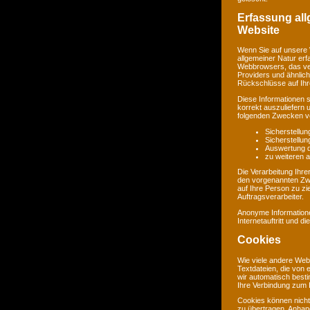
Erfassung al
Website
Wenn Sie auf unsere 
allgemeiner Natur erf
Webbrowsers, das ve
Providers und ähnlich
Rückschlüsse auf Ihr
Diese Informationen 
korrekt auszuliefern 
folgenden Zwecken ve
Sicherstellu
Sicherstellu
Auswertung de
zu weiteren 
Die Verarbeitung Ihr
den vorgenannten Zw
auf Ihre Person zu zi
Auftragsverarbeiter.
Anonyme Informatione
Internetauftritt und d
Cookies
Wie viele andere Web
Textdateien, die von 
wir automatisch best
Ihre Verbindung zum I
Cookies können nicht
zu übertragen. Anhand