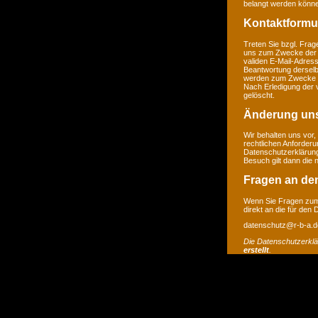
belangt werden könne
Kontaktformu
Treten Sie bzgl. Frage
uns zum Zwecke der Ko
validen E-Mail-Adress
Beantwortung derselb
werden zum Zwecke de
Nach Erledigung der 
gelöscht.
Änderung un
Wir behalten uns vor,
rechtlichen Anforder
Datenschutzerklärung
Besuch gilt dann die
Fragen an de
Wenn Sie Fragen zum 
direkt an die für den
datenschutz@r-b-a.d
Die Datenschutzerkl
erstellt
.