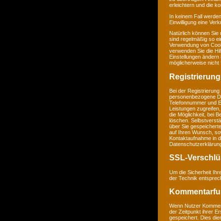
erleichtern und die k
In keinem Fall werden
Einwilligung eine Ver
Natürlich können Sie
sind regelmäßig so ei
Verwendung von Cookie
verwenden Sie die Hil
Einstellungen ändern
möglicherweise nicht 
Registrierung
Bei der Registrierung
personenbezogene Da
Telefonnummer und E-M
Leistungen zugreifen,
die Möglichkeit, bei 
löschen. Selbstverstä
über Sie gespeichert
auf Ihren Wunsch, so
Kontaktaufnahme in 
Datenschutzerklärun
SSL-Verschlü
Um die Sicherheit Ih
der Technik entsprec
Kommentarfu
Wenn Nutzer Komment
der Zeitpunkt ihrer 
gespeichert. Dies dien