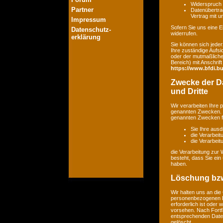
Widerspruch 
Partner
Datenübertrag
Vertrag mit 
Impressum
Sofern Sie uns eine Ei
Datenschutz-
widerrufen.
erklärung
Sie können sich jeder
Ihre zuständige Aufsi
oder der mutmaßlichen
Bereich) mit Anschrift
https://www.bfdi.bu
Zwecke der Da
und Dritte
Wir verarbeiten Ihre
genannten Zwecken. E
genannten Zwecken fin
Sie Ihre ausd
die Verarbeit
die Verarbeitu
die Verarbeitung zur 
besteht, dass Sie ei
haben.
Löschung bzw
Wir halten uns an di
personenbezogenen Da
erforderlich ist oder
vorsehen. Nach Fortfa
entsprechenden Daten
gelöscht.