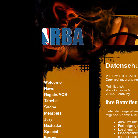
Datenschu
Verantwortliche Stel
Datenschutzgrundver
Welcome
Reimliga e.V.
News
Planckstrasse 5
22765 Hamburg
Regeln/AGB
Tabelle
Ihre Betroffe
Suche
Unter den angegebene
Members
folgende Rechte aus
Jury
Auskunft übe
Beatecke
Berichtigung
Löschung Ihr
Special
Einschränkung
noch nicht lö
Forum