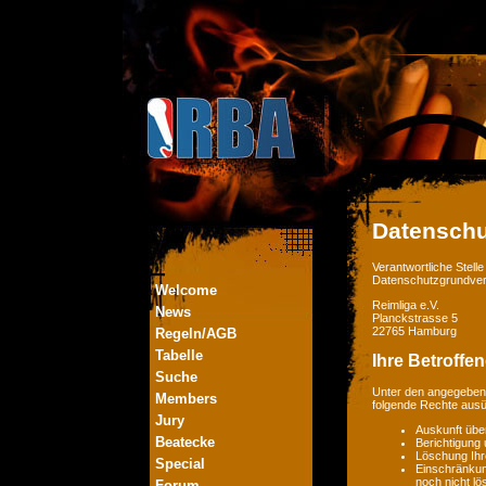
Datenschu
Verantwortliche Stel
Datenschutzgrundver
Welcome
Reimliga e.V.
News
Planckstrasse 5
22765 Hamburg
Regeln/AGB
Tabelle
Ihre Betroffe
Suche
Unter den angegebene
Members
folgende Rechte aus
Jury
Auskunft übe
Beatecke
Berichtigung
Löschung Ihr
Special
Einschränkung
noch nicht lö
Forum