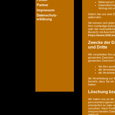
Widerspruch 
Partner
Datenübertrag
Vertrag mit 
Impressum
Sofern Sie uns eine Ei
Datenschutz-
widerrufen.
erklärung
Sie können sich jeder
Ihre zuständige Aufsi
oder der mutmaßlichen
Bereich) mit Anschrift
https://www.bfdi.bu
Zwecke der Da
und Dritte
Wir verarbeiten Ihre
genannten Zwecken. E
genannten Zwecken fin
Sie Ihre ausd
die Verarbeit
die Verarbeitu
die Verarbeitung zur 
besteht, dass Sie ei
haben.
Löschung bzw
Wir halten uns an di
personenbezogenen Da
erforderlich ist oder
vorsehen. Nach Fortfa
entsprechenden Daten
gelöscht.