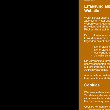
Erfassung al
Website
Wenn Sie auf unsere 
allgemeiner Natur erf
Webbrowsers, das ve
Providers und ähnlich
Rückschlüsse auf Ihr
Diese Informationen 
korrekt auszuliefern 
folgenden Zwecken ve
Sicherstellu
Sicherstellu
Auswertung de
zu weiteren 
Die Verarbeitung Ihr
den vorgenannten Zw
auf Ihre Person zu zi
Auftragsverarbeiter.
Anonyme Informatione
Internetauftritt und d
Cookies
Wie viele andere Web
Textdateien, die von 
wir automatisch best
Ihre Verbindung zum I
Cookies können nicht
zu übertragen. Anhand