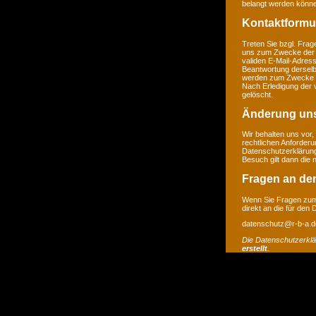
belangt werden könne
Kontaktformu
Treten Sie bzgl. Frage
uns zum Zwecke der Ko
validen E-Mail-Adress
Beantwortung derselb
werden zum Zwecke de
Nach Erledigung der 
gelöscht.
Änderung un
Wir behalten uns vor,
rechtlichen Anforder
Datenschutzerklärung
Besuch gilt dann die
Fragen an de
Wenn Sie Fragen zum 
direkt an die für den
datenschutz@r-b-a.d
Die Datenschutzerkl
erstellt
.