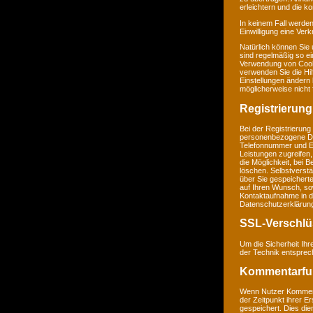
erleichtern und die k
In keinem Fall werden
Einwilligung eine Ver
Natürlich können Sie
sind regelmäßig so ei
Verwendung von Cookie
verwenden Sie die Hil
Einstellungen ändern
möglicherweise nicht 
Registrierung
Bei der Registrierung
personenbezogene Da
Telefonnummer und E-M
Leistungen zugreifen,
die Möglichkeit, bei 
löschen. Selbstverstä
über Sie gespeichert
auf Ihren Wunsch, so
Kontaktaufnahme in 
Datenschutzerklärun
SSL-Verschlü
Um die Sicherheit Ih
der Technik entsprec
Kommentarfu
Wenn Nutzer Komment
der Zeitpunkt ihrer 
gespeichert. Dies dien