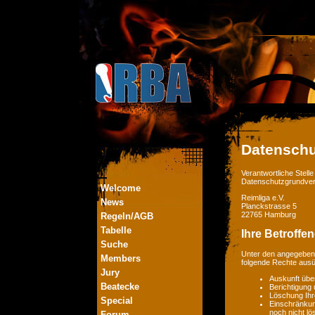
Datenschu
Verantwortliche Stel
Datenschutzgrundver
Welcome
Reimliga e.V.
News
Planckstrasse 5
22765 Hamburg
Regeln/AGB
Tabelle
Ihre Betroffe
Suche
Unter den angegebene
Members
folgende Rechte aus
Jury
Auskunft übe
Beatecke
Berichtigung
Löschung Ihr
Special
Einschränkung
noch nicht lö
Forum