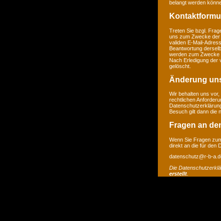
belangt werden könne
Kontaktformu
Treten Sie bzgl. Frage
uns zum Zwecke der Ko
validen E-Mail-Adress
Beantwortung derselb
werden zum Zwecke de
Nach Erledigung der 
gelöscht.
Änderung un
Wir behalten uns vor,
rechtlichen Anforder
Datenschutzerklärung
Besuch gilt dann die
Fragen an de
Wenn Sie Fragen zum 
direkt an die für den
datenschutz@r-b-a.d
Die Datenschutzerkl
erstellt
.