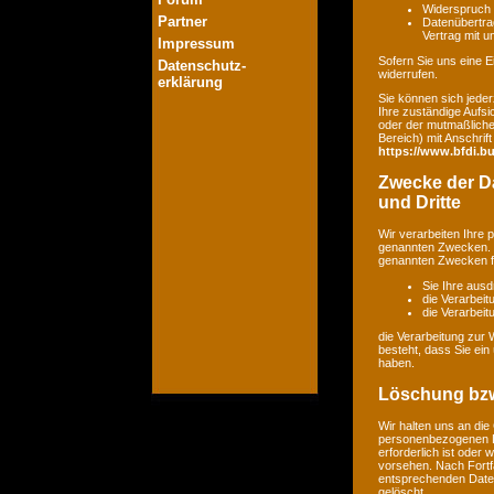
Widerspruch 
Partner
Datenübertrag
Vertrag mit 
Impressum
Sofern Sie uns eine Ei
Datenschutz-
widerrufen.
erklärung
Sie können sich jeder
Ihre zuständige Aufsi
oder der mutmaßlichen
Bereich) mit Anschrift
https://www.bfdi.bu
Zwecke der Da
und Dritte
Wir verarbeiten Ihre
genannten Zwecken. E
genannten Zwecken fin
Sie Ihre ausd
die Verarbeit
die Verarbeitu
die Verarbeitung zur 
besteht, dass Sie ei
haben.
Löschung bzw
Wir halten uns an di
personenbezogenen Da
erforderlich ist oder
vorsehen. Nach Fortfa
entsprechenden Daten
gelöscht.