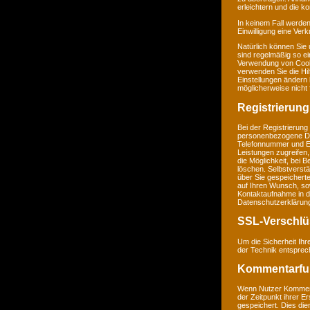
erleichtern und die k
In keinem Fall werden
Einwilligung eine Ver
Natürlich können Sie
sind regelmäßig so ei
Verwendung von Cookie
verwenden Sie die Hil
Einstellungen ändern
möglicherweise nicht 
Registrierung
Bei der Registrierung
personenbezogene Da
Telefonnummer und E-M
Leistungen zugreifen,
die Möglichkeit, bei 
löschen. Selbstverstä
über Sie gespeichert
auf Ihren Wunsch, so
Kontaktaufnahme in 
Datenschutzerklärun
SSL-Verschlü
Um die Sicherheit Ih
der Technik entsprec
Kommentarfu
Wenn Nutzer Komment
der Zeitpunkt ihrer 
gespeichert. Dies dien