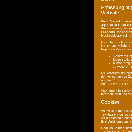
Erfassung al
Website
Wenn Sie auf unsere 
allgemeiner Natur erf
Webbrowsers, das ve
Providers und ähnlich
Rückschlüsse auf Ihr
Diese Informationen 
korrekt auszuliefern 
folgenden Zwecken ve
Sicherstellu
Sicherstellu
Auswertung de
zu weiteren 
Die Verarbeitung Ihr
den vorgenannten Zw
auf Ihre Person zu zi
Auftragsverarbeiter.
Anonyme Informatione
Internetauftritt und d
Cookies
Wie viele andere Web
Textdateien, die von 
wir automatisch best
Ihre Verbindung zum I
Cookies können nicht
zu übertragen. Anhand