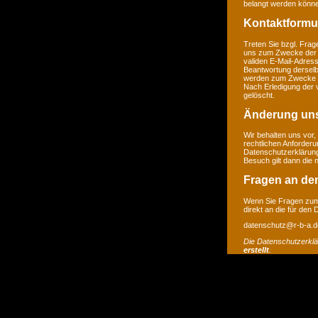
belangt werden könne
Kontaktformu
Treten Sie bzgl. Frage
uns zum Zwecke der Ko
validen E-Mail-Adress
Beantwortung derselb
werden zum Zwecke de
Nach Erledigung der 
gelöscht.
Änderung un
Wir behalten uns vor,
rechtlichen Anforder
Datenschutzerklärung
Besuch gilt dann die
Fragen an de
Wenn Sie Fragen zum 
direkt an die für den
datenschutz@r-b-a.d
Die Datenschutzerkl
erstellt
.