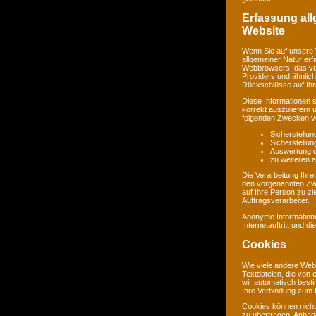
Erfassung al
Website
Wenn Sie auf unsere 
allgemeiner Natur erf
Webbrowsers, das ve
Providers und ähnlich
Rückschlüsse auf Ihr
Diese Informationen 
korrekt auszuliefern 
folgenden Zwecken ve
Sicherstellu
Sicherstellu
Auswertung de
zu weiteren 
Die Verarbeitung Ihr
den vorgenannten Zw
auf Ihre Person zu zi
Auftragsverarbeiter.
Anonyme Informatione
Internetauftritt und d
Cookies
Wie viele andere Web
Textdateien, die von 
wir automatisch best
Ihre Verbindung zum I
Cookies können nicht
zu übertragen. Anhand