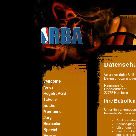
Datenschu
Verantwortliche Stel
Datenschutzgrundver
Welcome
Reimliga e.V.
News
Planckstrasse 5
22765 Hamburg
Regeln/AGB
Tabelle
Ihre Betroffe
Suche
Unter den angegebene
Members
folgende Rechte aus
Jury
Auskunft übe
Beatecke
Berichtigung
Löschung Ihr
Special
Einschränkung
noch nicht lö
Forum