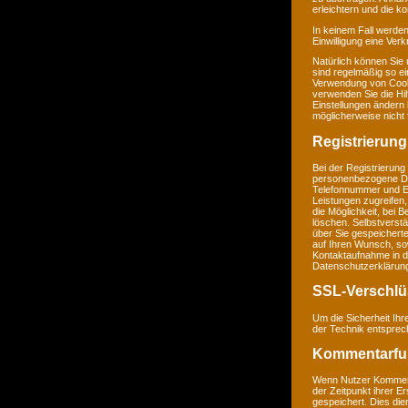
erleichtern und die k
In keinem Fall werden
Einwilligung eine Ver
Natürlich können Sie
sind regelmäßig so ei
Verwendung von Cookie
verwenden Sie die Hil
Einstellungen ändern
möglicherweise nicht 
Registrierung
Bei der Registrierung
personenbezogene Da
Telefonnummer und E-M
Leistungen zugreifen,
die Möglichkeit, bei 
löschen. Selbstverstä
über Sie gespeichert
auf Ihren Wunsch, so
Kontaktaufnahme in 
Datenschutzerklärun
SSL-Verschlü
Um die Sicherheit Ih
der Technik entsprec
Kommentarfu
Wenn Nutzer Komment
der Zeitpunkt ihrer 
gespeichert. Dies dien