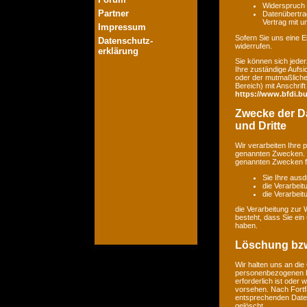
Widerspruch 
Partner
Datenübertrag
Vertrag mit 
Impressum
Sofern Sie uns eine Ei
Datenschutz-
widerrufen.
erklärung
Sie können sich jeder
Ihre zuständige Aufsi
oder der mutmaßlichen
Bereich) mit Anschrift
https://www.bfdi.bu
Zwecke der Da
und Dritte
Wir verarbeiten Ihre
genannten Zwecken. E
genannten Zwecken fin
Sie Ihre ausd
die Verarbeit
die Verarbeitu
die Verarbeitung zur 
besteht, dass Sie ei
haben.
Löschung bzw
Wir halten uns an di
personenbezogenen Da
erforderlich ist oder
vorsehen. Nach Fortfa
entsprechenden Daten
gelöscht.