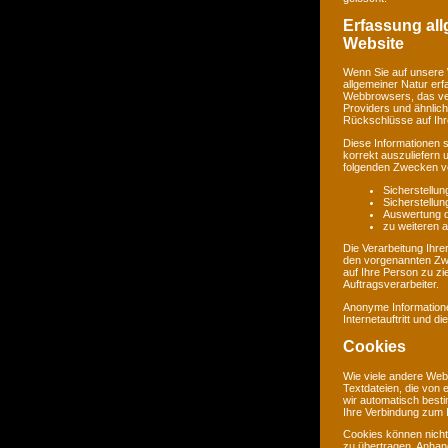
Erfassung al
Website
Wenn Sie auf unsere 
allgemeiner Natur erf
Webbrowsers, das ve
Providers und ähnlich
Rückschlüsse auf Ihr
Diese Informationen 
korrekt auszuliefern 
folgenden Zwecken ve
Sicherstellu
Sicherstellu
Auswertung de
zu weiteren 
Die Verarbeitung Ihr
den vorgenannten Zw
auf Ihre Person zu zi
Auftragsverarbeiter.
Anonyme Informatione
Internetauftritt und d
Cookies
Wie viele andere Web
Textdateien, die von 
wir automatisch best
Ihre Verbindung zum I
Cookies können nicht
zu übertragen. Anhand