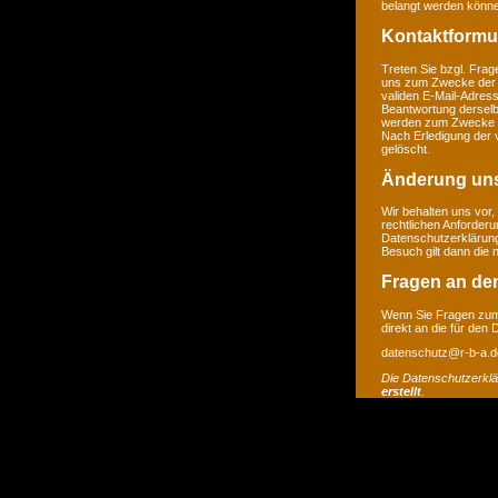
belangt werden könne
Kontaktformu
Treten Sie bzgl. Frage
uns zum Zwecke der Ko
validen E-Mail-Adress
Beantwortung derselb
werden zum Zwecke de
Nach Erledigung der 
gelöscht.
Änderung un
Wir behalten uns vor,
rechtlichen Anforder
Datenschutzerklärung
Besuch gilt dann die
Fragen an de
Wenn Sie Fragen zum 
direkt an die für den
datenschutz@r-b-a.d
Die Datenschutzerkl
erstellt
.