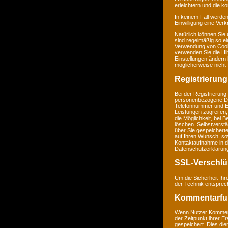
erleichtern und die k
In keinem Fall werden
Einwilligung eine Ver
Natürlich können Sie
sind regelmäßig so ei
Verwendung von Cookie
verwenden Sie die Hil
Einstellungen ändern
möglicherweise nicht 
Registrierung
Bei der Registrierung
personenbezogene Da
Telefonnummer und E-M
Leistungen zugreifen,
die Möglichkeit, bei 
löschen. Selbstverstä
über Sie gespeichert
auf Ihren Wunsch, so
Kontaktaufnahme in 
Datenschutzerklärun
SSL-Verschlü
Um die Sicherheit Ih
der Technik entsprec
Kommentarfu
Wenn Nutzer Komment
der Zeitpunkt ihrer 
gespeichert. Dies dien