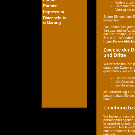
Widerspruch 
Partner
Datenübertrag
Vertrag mit 
Impressum
Sofern Sie uns eine Ei
Datenschutz-
widerrufen.
erklärung
Sie können sich jeder
Ihre zuständige Aufsi
oder der mutmaßlichen
Bereich) mit Anschrift
https://www.bfdi.bu
Zwecke der Da
und Dritte
Wir verarbeiten Ihre
genannten Zwecken. E
genannten Zwecken fin
Sie Ihre ausd
die Verarbeit
die Verarbeitu
die Verarbeitung zur 
besteht, dass Sie ei
haben.
Löschung bzw
Wir halten uns an di
personenbezogenen Da
erforderlich ist oder
vorsehen. Nach Fortfa
entsprechenden Daten
gelöscht.