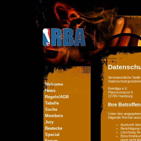
Datenschu
Verantwortliche Stel
Datenschutzgrundver
Welcome
Reimliga e.V.
News
Planckstrasse 5
22765 Hamburg
Regeln/AGB
Tabelle
Ihre Betroffe
Suche
Unter den angegebene
Members
folgende Rechte aus
Jury
Auskunft übe
Beatecke
Berichtigung
Löschung Ihr
Special
Einschränkung
noch nicht lö
Forum