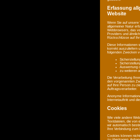
Erfassung al
Website
Wenn Sie auf unsere 
allgemeiner Natur erf
Webbrowsers, das ve
Providers und ähnlich
Rückschlüsse auf Ihr
Diese Informationen 
korrekt auszuliefern 
folgenden Zwecken ve
Sicherstellu
Sicherstellu
Auswertung de
zu weiteren 
Die Verarbeitung Ihr
den vorgenannten Zw
auf Ihre Person zu zi
Auftragsverarbeiter.
Anonyme Informatione
Internetauftritt und d
Cookies
Wie viele andere Web
Textdateien, die von 
wir automatisch best
Ihre Verbindung zum I
Cookies können nicht
zu übertragen. Anhand