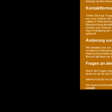
belangt werden könne
Kontaktformu
Treten Sie bzgl. Frage
uns zum Zwecke der Ko
validen E-Mail-Adress
Beantwortung derselb
werden zum Zwecke de
Nach Erledigung der 
gelöscht.
Änderung un
Wir behalten uns vor,
rechtlichen Anforder
Datenschutzerklärung
Besuch gilt dann die
Fragen an de
Wenn Sie Fragen zum 
direkt an die für den
datenschutz@r-b-a.d
Die Datenschutzerkl
erstellt
.