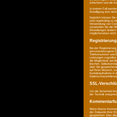
erleichtern und die k
In keinem Fall werden
Einwilligung eine Ver
Natürlich können Sie
sind regelmäßig so ei
Verwendung von Cookie
verwenden Sie die Hil
Einstellungen ändern
möglicherweise nicht 
Registrierung
Bei der Registrierung
personenbezogene Da
Telefonnummer und E-M
Leistungen zugreifen,
die Möglichkeit, bei 
löschen. Selbstverstä
über Sie gespeichert
auf Ihren Wunsch, so
Kontaktaufnahme in 
Datenschutzerklärun
SSL-Verschlü
Um die Sicherheit Ih
der Technik entsprec
Kommentarfu
Wenn Nutzer Komment
der Zeitpunkt ihrer 
gespeichert. Dies dien