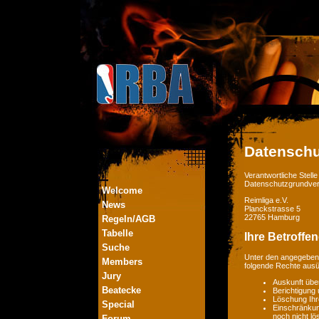
Datenschu
Verantwortliche Stel
Datenschutzgrundver
Welcome
Reimliga e.V.
News
Planckstrasse 5
22765 Hamburg
Regeln/AGB
Tabelle
Ihre Betroffe
Suche
Unter den angegebene
Members
folgende Rechte aus
Jury
Auskunft übe
Beatecke
Berichtigung
Löschung Ihr
Special
Einschränkung
noch nicht lö
Forum