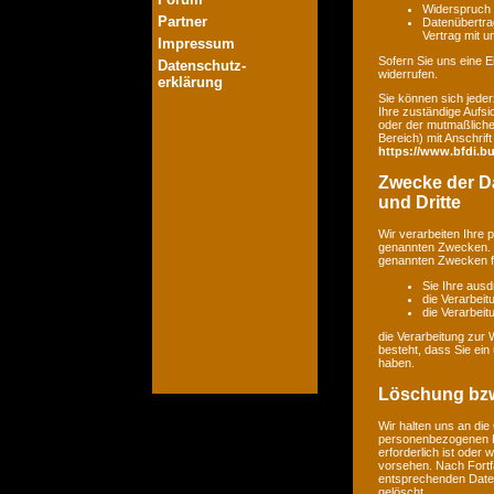
Widerspruch 
Partner
Datenübertrag
Vertrag mit 
Impressum
Sofern Sie uns eine Ei
Datenschutz-
widerrufen.
erklärung
Sie können sich jeder
Ihre zuständige Aufsi
oder der mutmaßlichen
Bereich) mit Anschrift
https://www.bfdi.bu
Zwecke der Da
und Dritte
Wir verarbeiten Ihre
genannten Zwecken. E
genannten Zwecken fin
Sie Ihre ausd
die Verarbeit
die Verarbeitu
die Verarbeitung zur 
besteht, dass Sie ei
haben.
Löschung bzw
Wir halten uns an di
personenbezogenen Da
erforderlich ist oder
vorsehen. Nach Fortfa
entsprechenden Daten
gelöscht.