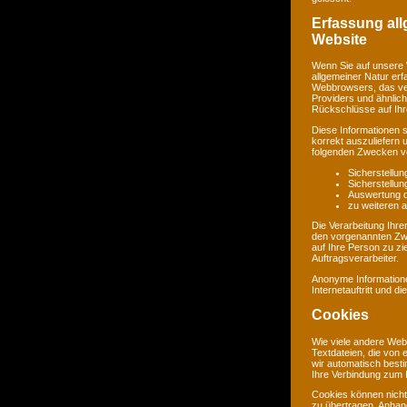
Erfassung al
Website
Wenn Sie auf unsere 
allgemeiner Natur erf
Webbrowsers, das ve
Providers und ähnlich
Rückschlüsse auf Ihr
Diese Informationen 
korrekt auszuliefern 
folgenden Zwecken ve
Sicherstellu
Sicherstellu
Auswertung de
zu weiteren 
Die Verarbeitung Ihr
den vorgenannten Zw
auf Ihre Person zu zi
Auftragsverarbeiter.
Anonyme Informatione
Internetauftritt und d
Cookies
Wie viele andere Web
Textdateien, die von 
wir automatisch best
Ihre Verbindung zum I
Cookies können nicht
zu übertragen. Anhand