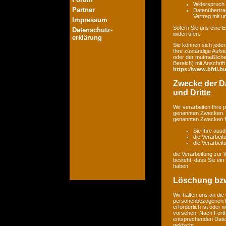
Widerspruch 
Partner
Datenübertrag
Vertrag mit 
Impressum
Sofern Sie uns eine Ei
Datenschutz-
widerrufen.
erklärung
Sie können sich jeder
Ihre zuständige Aufsi
oder der mutmaßlichen
Bereich) mit Anschrift
https://www.bfdi.bu
Zwecke der Da
und Dritte
Wir verarbeiten Ihre
genannten Zwecken. E
genannten Zwecken fin
Sie Ihre ausd
die Verarbeit
die Verarbeitu
die Verarbeitung zur 
besteht, dass Sie ei
haben.
Löschung bzw
Wir halten uns an di
personenbezogenen Da
erforderlich ist oder
vorsehen. Nach Fortfa
entsprechenden Daten
gelöscht.