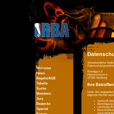
Datenschu
Verantwortliche Stel
Datenschutzgrundver
Welcome
Reimliga e.V.
News
Planckstrasse 5
22765 Hamburg
Regeln/AGB
Tabelle
Ihre Betroffe
Suche
Unter den angegebene
Members
folgende Rechte aus
Jury
Auskunft übe
Beatecke
Berichtigung
Löschung Ihr
Special
Einschränkung
noch nicht lö
Forum