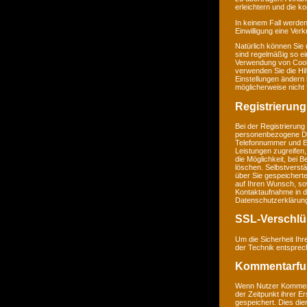
erleichtern und die k
In keinem Fall werden
Einwilligung eine Ver
Natürlich können Sie
sind regelmäßig so ei
Verwendung von Cookie
verwenden Sie die Hil
Einstellungen ändern
möglicherweise nicht 
Registrierung
Bei der Registrierung
personenbezogene Da
Telefonnummer und E-M
Leistungen zugreifen,
die Möglichkeit, bei 
löschen. Selbstverstä
über Sie gespeichert
auf Ihren Wunsch, so
Kontaktaufnahme in 
Datenschutzerklärun
SSL-Verschlü
Um die Sicherheit Ih
der Technik entsprec
Kommentarfu
Wenn Nutzer Komment
der Zeitpunkt ihrer 
gespeichert. Dies dien