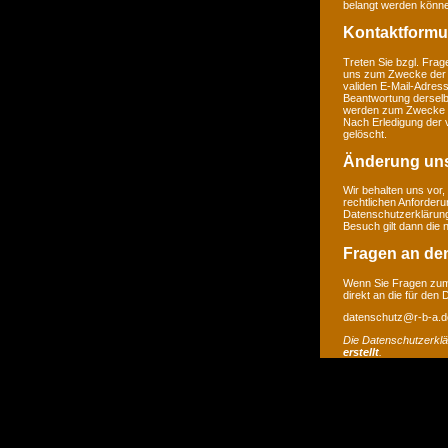
belangt werden könne
Kontaktformu
Treten Sie bzgl. Frage
uns zum Zwecke der Ko
validen E-Mail-Adress
Beantwortung derselb
werden zum Zwecke de
Nach Erledigung der 
gelöscht.
Änderung un
Wir behalten uns vor,
rechtlichen Anforder
Datenschutzerklärung
Besuch gilt dann die
Fragen an de
Wenn Sie Fragen zum 
direkt an die für den
datenschutz@r-b-a.d
Die Datenschutzerkl
erstellt
.