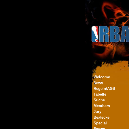
Welcome
News
Regeln/AGB
Tabelle
Suche
Members
Jury
Beatecke
Special
Forum