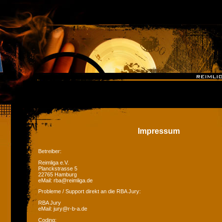
Impressum
Betreiber:
Reimliga e.V.
Planckstrasse 5
22765 Hamburg
eMail: rba@reimliga.de
Probleme / Support direkt an die RBA Jury:
RBA Jury
eMail: jury@r-b-a.de
Coding: