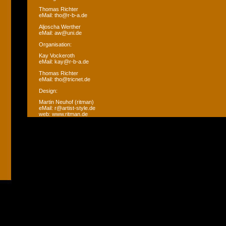
Thomas Richter
eMail: tho@r-b-a.de
Aljoscha Werther
eMail: aw@uni.de
Organisation:
Kay Vockeroth
eMail: kay@r-b-a.de
Thomas Richter
eMail: tho@tricnet.de
Design:
Martin Neuhof (ritman)
eMail: r@artist-style.de
web: www.ritman.de