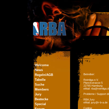
Welcome
News
Betreiber:
Regeln/AGB
Tabelle
Reimliga e.V.
Planckstrasse 5
Suche
22765 Hamburg
eMail: rba@reimliga.d
Members
Jury
Probleme / Support di
Beatecke
RBA Jury
eMail: jury@r-b-a.de
Special
Coding:
Forum