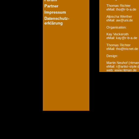
Partner
Thomas Richter
eMail: tho@r-b-a.de
Impressum
Aljoscha Werther
Datenschutz-
eMail: aw@uni.de
erklärung
Organisation:
Kay Vockeroth
eMail: kay@r-b-a.de
Thomas Richter
eMail: tho@tricnet.de
Design:
Martin Neuhof (ritman
eMail: r@artist-style.
web: www.ritman.de