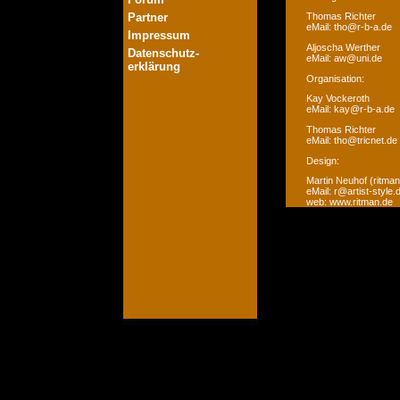
Partner
Thomas Richter
eMail: tho@r-b-a.de
Impressum
Aljoscha Werther
Datenschutz-
eMail: aw@uni.de
erklärung
Organisation:
Kay Vockeroth
eMail: kay@r-b-a.de
Thomas Richter
eMail: tho@tricnet.de
Design:
Martin Neuhof (ritman
eMail: r@artist-style.
web: www.ritman.de