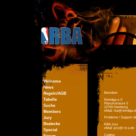
Welcome
News
Betreiber:
Regeln/AGB
Tabelle
Reimliga e.V.
Planckstrasse 5
Suche
22765 Hamburg
eMail: rba@reimliga.d
Members
Jury
Probleme / Support di
Beatecke
RBA Jury
eMail: jury@r-b-a.de
Special
Coding:
Forum