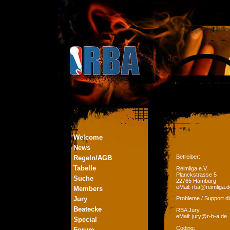
Welcome
News
Betreiber:
Regeln/AGB
Tabelle
Reimliga e.V.
Planckstrasse 5
Suche
22765 Hamburg
eMail: rba@reimliga.d
Members
Jury
Probleme / Support di
Beatecke
RBA Jury
eMail: jury@r-b-a.de
Special
Coding:
Forum