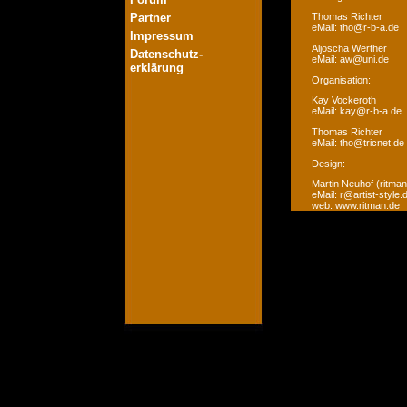
Partner
Thomas Richter
eMail: tho@r-b-a.de
Impressum
Aljoscha Werther
Datenschutz-
eMail: aw@uni.de
erklärung
Organisation:
Kay Vockeroth
eMail: kay@r-b-a.de
Thomas Richter
eMail: tho@tricnet.de
Design:
Martin Neuhof (ritman
eMail: r@artist-style.
web: www.ritman.de