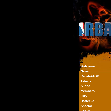
Welcome
News
Regeln/AGB
Tabelle
Suche
Members
Jury
Beatecke
Special
Forum