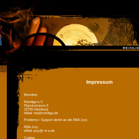
Impressum
Betreiber:
Reimliga e.V.
Planckstrasse 5
22765 Hamburg
eMail: rba@reimliga.de
Probleme / Support direkt an die RBA Jury:
RBA Jury
eMail: jury@r-b-a.de
Coding: