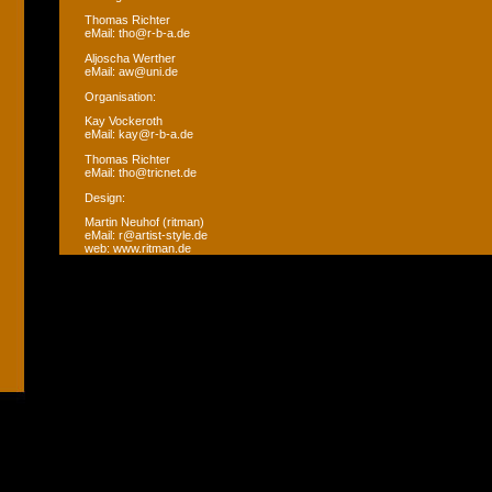
Thomas Richter
eMail: tho@r-b-a.de
Aljoscha Werther
eMail: aw@uni.de
Organisation:
Kay Vockeroth
eMail: kay@r-b-a.de
Thomas Richter
eMail: tho@tricnet.de
Design:
Martin Neuhof (ritman)
eMail: r@artist-style.de
web: www.ritman.de