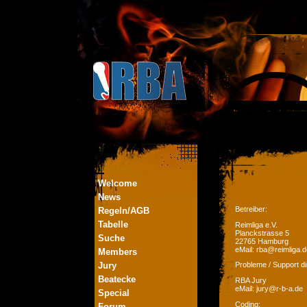
Welcome
News
Betreiber:
Regeln/AGB
Tabelle
Reimliga e.V.
Planckstrasse 5
Suche
22765 Hamburg
eMail: rba@reimliga.d
Members
Jury
Probleme / Support di
Beatecke
RBA Jury
eMail: jury@r-b-a.de
Special
Coding:
Forum