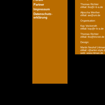
Partner
Thomas Richter
eMail: tho@r-b-a.de
Impressum
Aljoscha Werther
Datenschutz-
eMail: aw@uni.de
erklärung
Organisation:
Kay Vockeroth
eMail: kay@r-b-a.de
Thomas Richter
eMail: tho@tricnet.de
Design:
Martin Neuhof (ritman
eMail: r@artist-style.
web: www.ritman.de