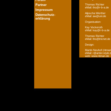
Partner
Thomas Richter
eMail: tho@r-b-a.de
Impressum
Aljoscha Werther
Datenschutz-
eMail: aw@uni.de
erklärung
Organisation:
Kay Vockeroth
eMail: kay@r-b-a.de
Thomas Richter
eMail: tho@tricnet.de
Design:
Martin Neuhof (ritman
eMail: r@artist-style.
web: www.ritman.de