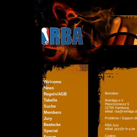
Welcome
News
Betreiber:
Regeln/AGB
Tabelle
Reimliga e.V.
Planckstrasse 5
Suche
22765 Hamburg
eMail: rba@reimliga.d
Members
Jury
Probleme / Support di
Beatecke
RBA Jury
eMail: jury@r-b-a.de
Special
Coding:
Forum