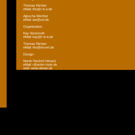
Thomas Richter
eMail: tho@r-b-a.de
Aljoscha Werther
eMail: aw@uni.de
Organisation:
Kay Vockeroth
eMail: kay@r-b-a.de
Thomas Richter
eMail: tho@tricnet.de
Design:
Martin Neuhof (ritman)
eMail: r@artist-style.de
web: www.ritman.de