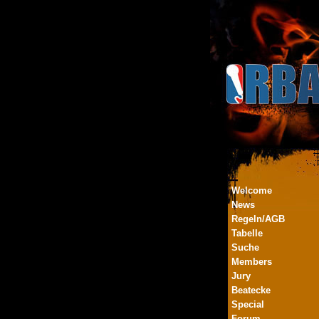
Welcome
News
Regeln/AGB
Tabelle
Suche
Members
Jury
Beatecke
Special
Forum