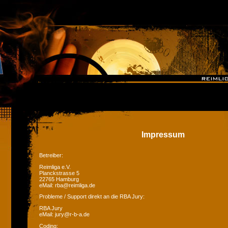
Impressum
Betreiber:
Reimliga e.V.
Planckstrasse 5
22765 Hamburg
eMail: rba@reimliga.de
Probleme / Support direkt an die RBA Jury:
RBA Jury
eMail: jury@r-b-a.de
Coding: