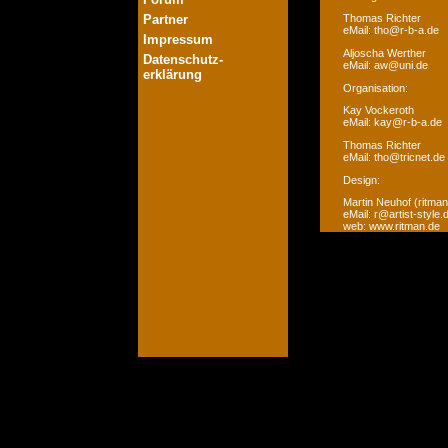
Partner
Thomas Richter
eMail: tho@r-b-a.de
Impressum
Aljoscha Werther
Datenschutz-
eMail: aw@uni.de
erklärung
Organisation:
Kay Vockeroth
eMail: kay@r-b-a.de
Thomas Richter
eMail: tho@tricnet.de
Design:
Martin Neuhof (ritman
eMail: r@artist-style.
web: www.ritman.de