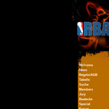
Welcome
News
Regeln/AGB
Tabelle
Suche
Members
Jury
Beatecke
Special
Forum