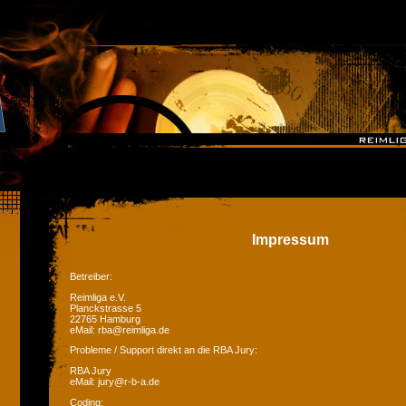
Impressum
Betreiber:
Reimliga e.V.
Planckstrasse 5
22765 Hamburg
eMail: rba@reimliga.de
Probleme / Support direkt an die RBA Jury:
RBA Jury
eMail: jury@r-b-a.de
Coding: