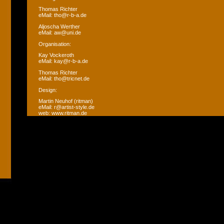
Thomas Richter
eMail: tho@r-b-a.de
Aljoscha Werther
eMail: aw@uni.de
Organisation:
Kay Vockeroth
eMail: kay@r-b-a.de
Thomas Richter
eMail: tho@tricnet.de
Design:
Martin Neuhof (ritman)
eMail: r@artist-style.de
web: www.ritman.de