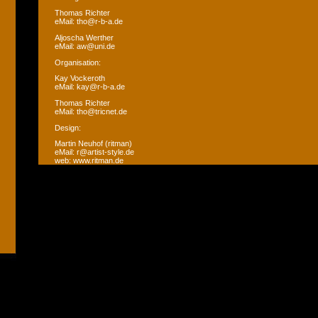
Thomas Richter
eMail: tho@r-b-a.de
Aljoscha Werther
eMail: aw@uni.de
Organisation:
Kay Vockeroth
eMail: kay@r-b-a.de
Thomas Richter
eMail: tho@tricnet.de
Design:
Martin Neuhof (ritman)
eMail: r@artist-style.de
web: www.ritman.de