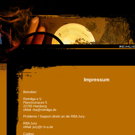
Impressum
Betreiber:
Reimliga e.V.
Planckstrasse 5
22765 Hamburg
eMail: rba@reimliga.de
Probleme / Support direkt an die RBA Jury:
RBA Jury
eMail: jury@r-b-a.de
Coding: