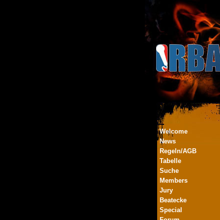
Welcome
News
Regeln/AGB
Tabelle
Suche
Members
Jury
Beatecke
Special
Forum