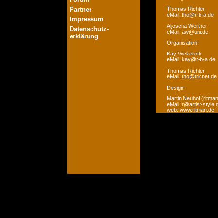
Partner
Thomas Richter
eMail: tho@r-b-a.de
Impressum
Aljoscha Werther
Datenschutz-
eMail: aw@uni.de
erklärung
Organisation:
Kay Vockeroth
eMail: kay@r-b-a.de
Thomas Richter
eMail: tho@tricnet.de
Design:
Martin Neuhof (ritman
eMail: r@artist-style.
web: www.ritman.de