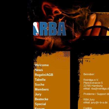
Welcome
News
Betreiber:
Regeln/AGB
Tabelle
Reimliga e.V.
Planckstrasse 5
Suche
22765 Hamburg
eMail: rba@reimliga.d
Members
Jury
Probleme / Support di
Beatecke
RBA Jury
eMail: jury@r-b-a.de
Special
Coding:
Forum