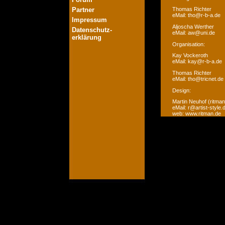
Partner
Thomas Richter
eMail: tho@r-b-a.de
Impressum
Aljoscha Werther
Datenschutz-
eMail: aw@uni.de
erklärung
Organisation:
Kay Vockeroth
eMail: kay@r-b-a.de
Thomas Richter
eMail: tho@tricnet.de
Design:
Martin Neuhof (ritman
eMail: r@artist-style.
web: www.ritman.de