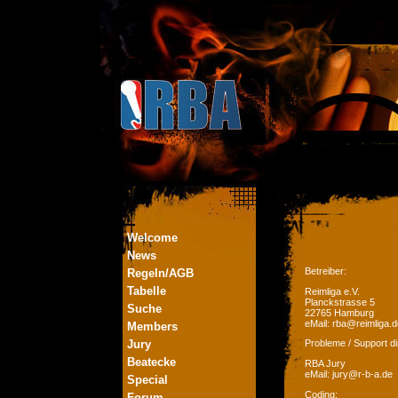
Welcome
News
Betreiber:
Regeln/AGB
Tabelle
Reimliga e.V.
Planckstrasse 5
Suche
22765 Hamburg
eMail: rba@reimliga.d
Members
Jury
Probleme / Support di
Beatecke
RBA Jury
eMail: jury@r-b-a.de
Special
Coding:
Forum