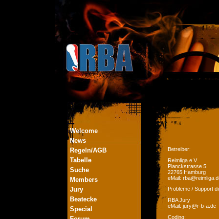
Welcome
News
Betreiber:
Regeln/AGB
Tabelle
Reimliga e.V.
Planckstrasse 5
Suche
22765 Hamburg
eMail: rba@reimliga.d
Members
Jury
Probleme / Support di
Beatecke
RBA Jury
eMail: jury@r-b-a.de
Special
Coding:
Forum