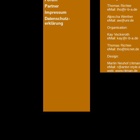
Partner
Thomas Richter
eMail: tho@r-b-a.de
Impressum
Aljoscha Werther
Datenschutz-
eMail: aw@uni.de
erklärung
Organisation:
Kay Vockeroth
eMail: kay@r-b-a.de
Thomas Richter
eMail: tho@tricnet.de
Design:
Martin Neuhof (ritman
eMail: r@artist-style.
web: www.ritman.de