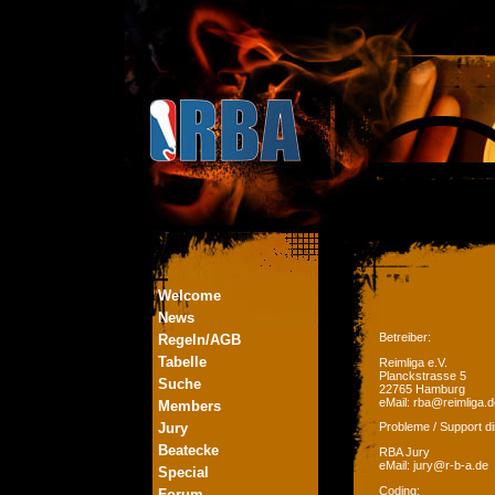
Welcome
News
Betreiber:
Regeln/AGB
Tabelle
Reimliga e.V.
Planckstrasse 5
Suche
22765 Hamburg
eMail: rba@reimliga.d
Members
Jury
Probleme / Support di
Beatecke
RBA Jury
eMail: jury@r-b-a.de
Special
Coding:
Forum