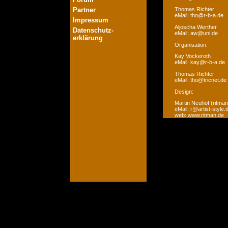
Partner
Thomas Richter
eMail: tho@r-b-a.de
Impressum
Aljoscha Werther
Datenschutz-
eMail: aw@uni.de
erklärung
Organisation:
Kay Vockeroth
eMail: kay@r-b-a.de
Thomas Richter
eMail: tho@tricnet.de
Design:
Martin Neuhof (ritman
eMail: r@artist-style.
web: www.ritman.de