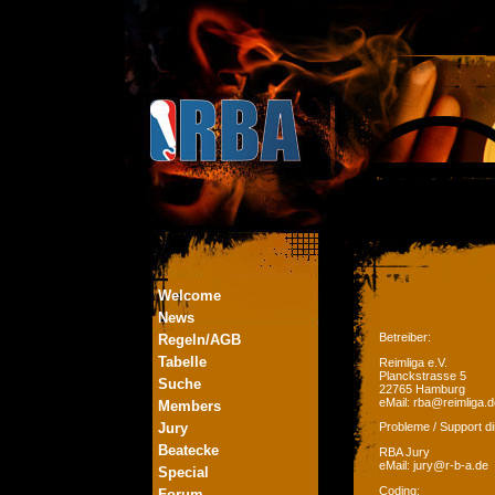
Welcome
News
Betreiber:
Regeln/AGB
Tabelle
Reimliga e.V.
Planckstrasse 5
Suche
22765 Hamburg
eMail: rba@reimliga.d
Members
Jury
Probleme / Support di
Beatecke
RBA Jury
eMail: jury@r-b-a.de
Special
Coding:
Forum