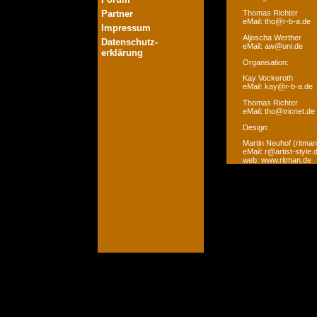
Partner
Thomas Richter
eMail: tho@r-b-a.de
Impressum
Aljoscha Werther
Datenschutz-
eMail: aw@uni.de
erklärung
Organisation:
Kay Vockeroth
eMail: kay@r-b-a.de
Thomas Richter
eMail: tho@tricnet.de
Design:
Martin Neuhof (ritman
eMail: r@artist-style.
web: www.ritman.de