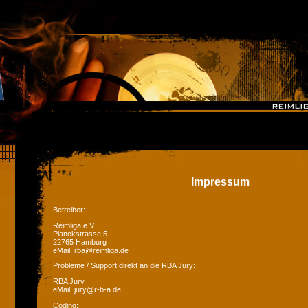
Impressum
Betreiber:
Reimliga e.V.
Planckstrasse 5
22765 Hamburg
eMail: rba@reimliga.de
Probleme / Support direkt an die RBA Jury:
RBA Jury
eMail: jury@r-b-a.de
Coding: