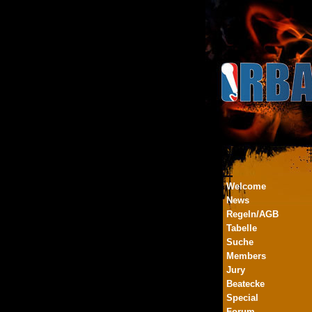
Welcome
News
Regeln/AGB
Tabelle
Suche
Members
Jury
Beatecke
Special
Forum