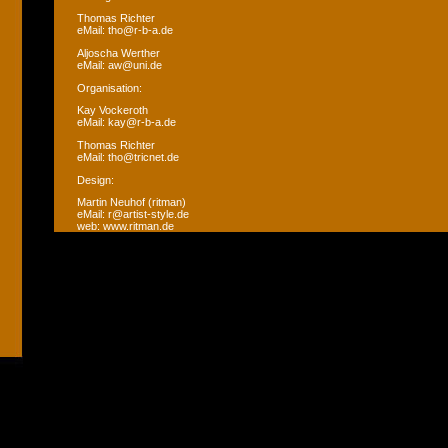
Thomas Richter
eMail: tho@r-b-a.de
Aljoscha Werther
eMail: aw@uni.de
Organisation:
Kay Vockeroth
eMail: kay@r-b-a.de
Thomas Richter
eMail: tho@tricnet.de
Design:
Martin Neuhof (ritman)
eMail: r@artist-style.de
web: www.ritman.de