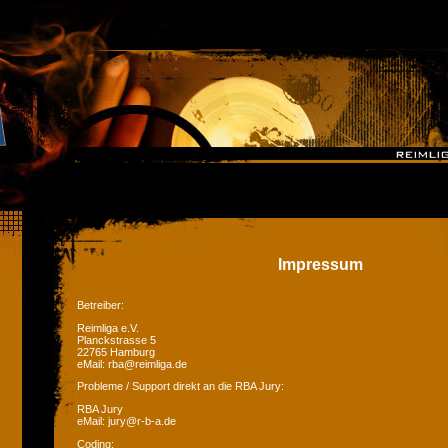
Impressum
Betreiber:
Reimliga e.V.
Planckstrasse 5
22765 Hamburg
eMail: rba@reimliga.de
Probleme / Support direkt an die RBA Jury:
RBA Jury
eMail: jury@r-b-a.de
Coding: