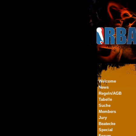
Welcome
News
Regeln/AGB
Tabelle
Suche
Members
Jury
Beatecke
Special
Forum