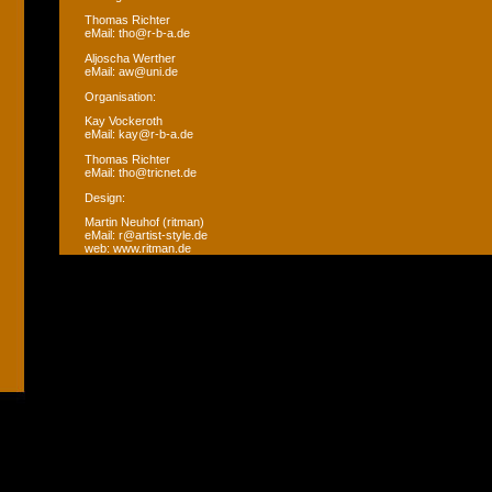
Thomas Richter
eMail: tho@r-b-a.de
Aljoscha Werther
eMail: aw@uni.de
Organisation:
Kay Vockeroth
eMail: kay@r-b-a.de
Thomas Richter
eMail: tho@tricnet.de
Design:
Martin Neuhof (ritman)
eMail: r@artist-style.de
web: www.ritman.de