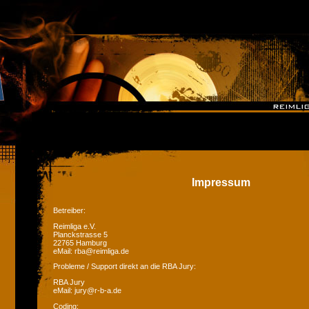
Impressum
Betreiber:
Reimliga e.V.
Planckstrasse 5
22765 Hamburg
eMail: rba@reimliga.de
Probleme / Support direkt an die RBA Jury:
RBA Jury
eMail: jury@r-b-a.de
Coding: