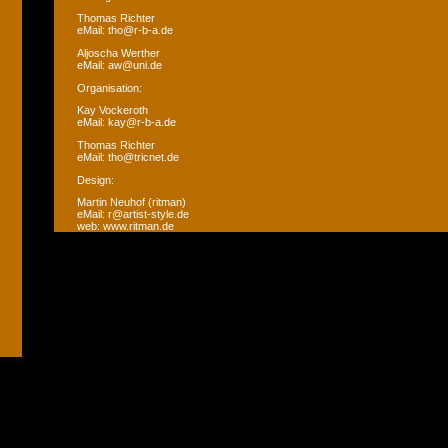
Thomas Richter
eMail: tho@r-b-a.de
Aljoscha Werther
eMail: aw@uni.de
Organisation:
Kay Vockeroth
eMail: kay@r-b-a.de
Thomas Richter
eMail: tho@tricnet.de
Design:
Martin Neuhof (ritman)
eMail: r@artist-style.de
web: www.ritman.de