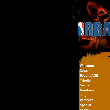
Welcome
News
Regeln/AGB
Tabelle
Suche
Members
Jury
Beatecke
Special
Forum