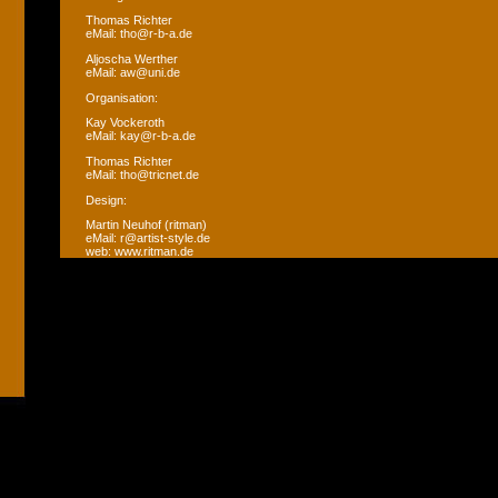
Thomas Richter
eMail: tho@r-b-a.de
Aljoscha Werther
eMail: aw@uni.de
Organisation:
Kay Vockeroth
eMail: kay@r-b-a.de
Thomas Richter
eMail: tho@tricnet.de
Design:
Martin Neuhof (ritman)
eMail: r@artist-style.de
web: www.ritman.de