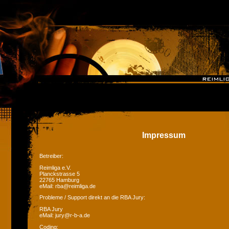
Impressum
Betreiber:
Reimliga e.V.
Planckstrasse 5
22765 Hamburg
eMail: rba@reimliga.de
Probleme / Support direkt an die RBA Jury:
RBA Jury
eMail: jury@r-b-a.de
Coding: