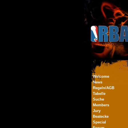
Welcome
News
Regeln/AGB
Tabelle
Suche
Members
Jury
Beatecke
Special
Forum