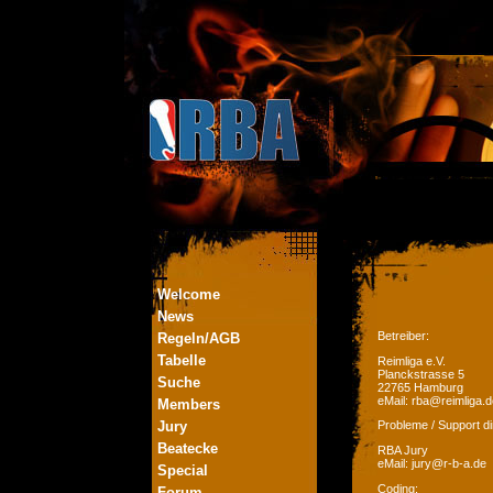
Welcome
News
Betreiber:
Regeln/AGB
Tabelle
Reimliga e.V.
Planckstrasse 5
Suche
22765 Hamburg
eMail: rba@reimliga.d
Members
Jury
Probleme / Support di
Beatecke
RBA Jury
eMail: jury@r-b-a.de
Special
Coding:
Forum