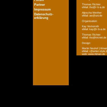
Partner
Thomas Richter
eMail: tho@r-b-a.de
Impressum
Aljoscha Werther
Datenschutz-
eMail: aw@uni.de
erklärung
Organisation:
Kay Vockeroth
eMail: kay@r-b-a.de
Thomas Richter
eMail: tho@tricnet.de
Design:
Martin Neuhof (ritman
eMail: r@artist-style.
web: www.ritman.de