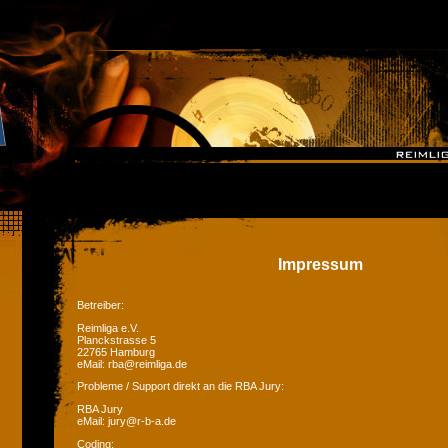
Impressum
Betreiber:
Reimliga e.V.
Planckstrasse 5
22765 Hamburg
eMail: rba@reimliga.de
Probleme / Support direkt an die RBA Jury:
RBA Jury
eMail: jury@r-b-a.de
Coding: