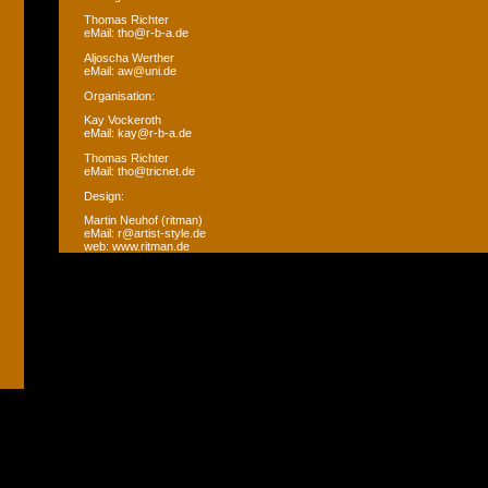
Thomas Richter
eMail: tho@r-b-a.de
Aljoscha Werther
eMail: aw@uni.de
Organisation:
Kay Vockeroth
eMail: kay@r-b-a.de
Thomas Richter
eMail: tho@tricnet.de
Design:
Martin Neuhof (ritman)
eMail: r@artist-style.de
web: www.ritman.de