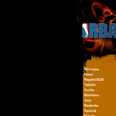
Welcome
News
Regeln/AGB
Tabelle
Suche
Members
Jury
Beatecke
Special
Forum