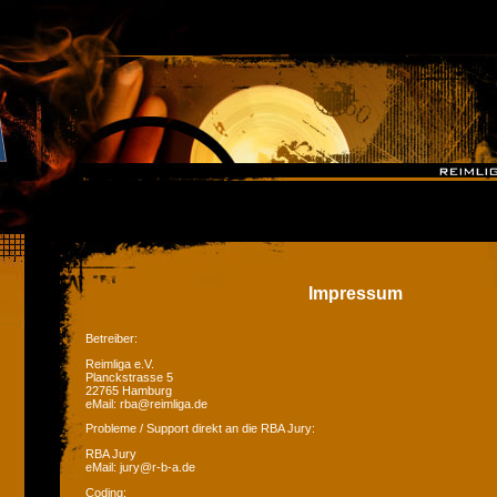
Impressum
Betreiber:
Reimliga e.V.
Planckstrasse 5
22765 Hamburg
eMail: rba@reimliga.de
Probleme / Support direkt an die RBA Jury:
RBA Jury
eMail: jury@r-b-a.de
Coding: