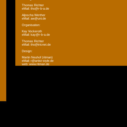
Thomas Richter
eMail: tho@r-b-a.de
Aljoscha Werther
eMail: aw@uni.de
Organisation:
Kay Vockeroth
eMail: kay@r-b-a.de
Thomas Richter
eMail: tho@tricnet.de
Design:
Martin Neuhof (ritman)
eMail: r@artist-style.de
web: www.ritman.de