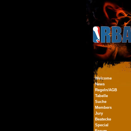
Welcome
News
Regeln/AGB
Tabelle
Suche
Members
Jury
Beatecke
Special
Forum