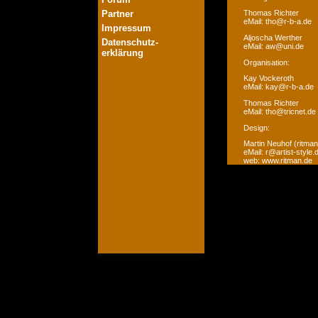
Partner
Thomas Richter
eMail: tho@r-b-a.de
Impressum
Aljoscha Werther
Datenschutz-
eMail: aw@uni.de
erklärung
Organisation:
Kay Vockeroth
eMail: kay@r-b-a.de
Thomas Richter
eMail: tho@tricnet.de
Design:
Martin Neuhof (ritman
eMail: r@artist-style.
web: www.ritman.de