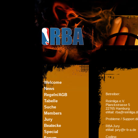
Welcome
News
Betreiber:
Regeln/AGB
Tabelle
Reimliga e.V.
Planckstrasse 5
Suche
22765 Hamburg
eMail: rba@reimliga.d
Members
Jury
Probleme / Support di
Beatecke
RBA Jury
eMail: jury@r-b-a.de
Special
Coding:
Forum