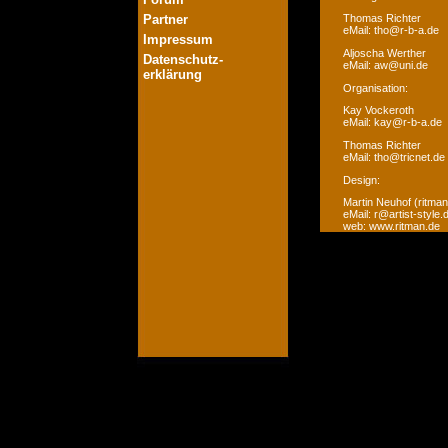
Partner
Thomas Richter
eMail: tho@r-b-a.de
Impressum
Aljoscha Werther
Datenschutz-
eMail: aw@uni.de
erklärung
Organisation:
Kay Vockeroth
eMail: kay@r-b-a.de
Thomas Richter
eMail: tho@tricnet.de
Design:
Martin Neuhof (ritman
eMail: r@artist-style.
web: www.ritman.de