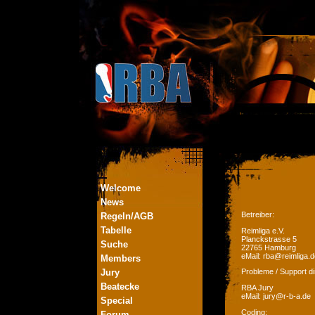
Welcome
News
Betreiber:
Regeln/AGB
Tabelle
Reimliga e.V.
Planckstrasse 5
Suche
22765 Hamburg
eMail: rba@reimliga.d
Members
Jury
Probleme / Support di
Beatecke
RBA Jury
eMail: jury@r-b-a.de
Special
Coding:
Forum