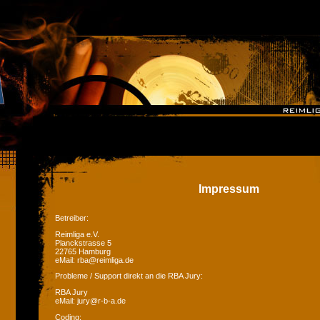
Impressum
Betreiber:
Reimliga e.V.
Planckstrasse 5
22765 Hamburg
eMail: rba@reimliga.de
Probleme / Support direkt an die RBA Jury:
RBA Jury
eMail: jury@r-b-a.de
Coding: