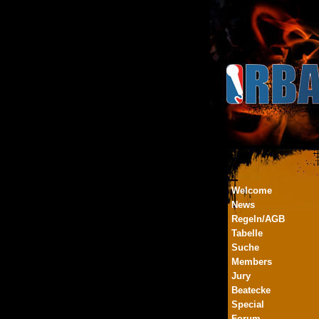
Welcome
News
Regeln/AGB
Tabelle
Suche
Members
Jury
Beatecke
Special
Forum