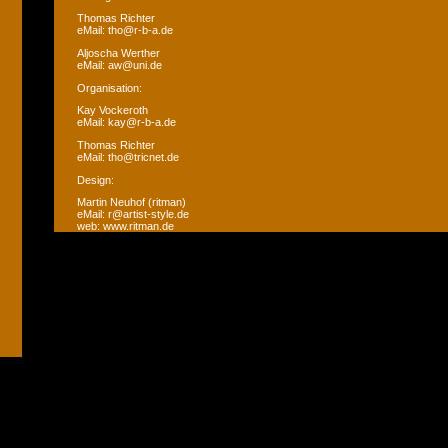
Thomas Richter
eMail: tho@r-b-a.de
Aljoscha Werther
eMail: aw@uni.de
Organisation:
Kay Vockeroth
eMail: kay@r-b-a.de
Thomas Richter
eMail: tho@tricnet.de
Design:
Martin Neuhof (ritman)
eMail: r@artist-style.de
web: www.ritman.de