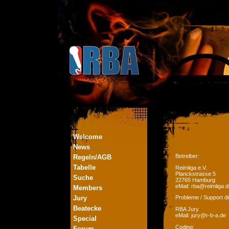
Welcome
News
Betreiber:
Regeln/AGB
Tabelle
Reimliga e.V.
Planckstrasse 5
Suche
22765 Hamburg
eMail: rba@reimliga.d
Members
Jury
Probleme / Support di
Beatecke
RBA Jury
eMail: jury@r-b-a.de
Special
Coding:
Forum