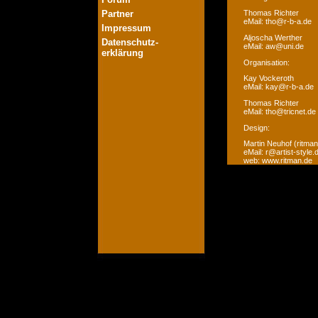
Partner
Thomas Richter
eMail: tho@r-b-a.de
Impressum
Aljoscha Werther
Datenschutz-
eMail: aw@uni.de
erklärung
Organisation:
Kay Vockeroth
eMail: kay@r-b-a.de
Thomas Richter
eMail: tho@tricnet.de
Design:
Martin Neuhof (ritman
eMail: r@artist-style.
web: www.ritman.de