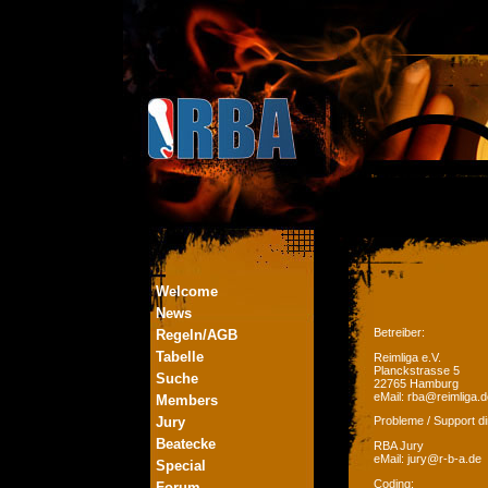
Welcome
News
Betreiber:
Regeln/AGB
Tabelle
Reimliga e.V.
Planckstrasse 5
Suche
22765 Hamburg
eMail: rba@reimliga.d
Members
Jury
Probleme / Support di
Beatecke
RBA Jury
eMail: jury@r-b-a.de
Special
Coding:
Forum