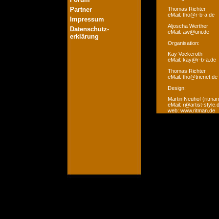
Partner
Thomas Richter
eMail: tho@r-b-a.de
Impressum
Aljoscha Werther
Datenschutz-
eMail: aw@uni.de
erklärung
Organisation:
Kay Vockeroth
eMail: kay@r-b-a.de
Thomas Richter
eMail: tho@tricnet.de
Design:
Martin Neuhof (ritman
eMail: r@artist-style.
web: www.ritman.de