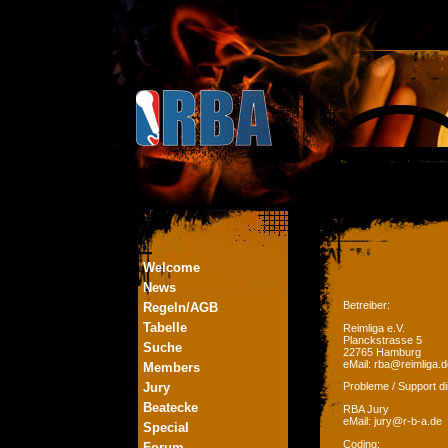
Welcome
News
Betreiber:
Regeln/AGB
Tabelle
Reimliga e.V.
Planckstrasse 5
Suche
22765 Hamburg
eMail: rba@reimliga.d
Members
Jury
Probleme / Support di
Beatecke
RBA Jury
eMail: jury@r-b-a.de
Special
Coding:
Forum