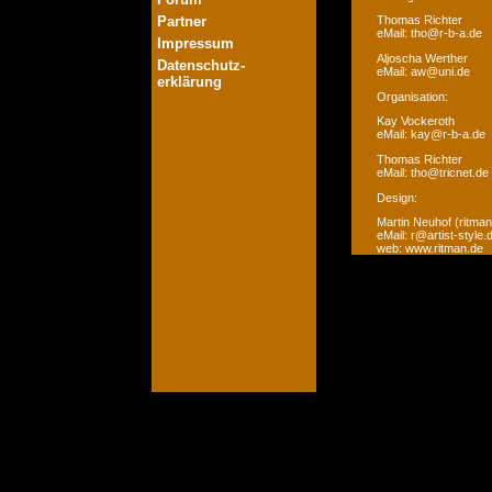
Partner
Thomas Richter
eMail: tho@r-b-a.de
Impressum
Aljoscha Werther
Datenschutz-
eMail: aw@uni.de
erklärung
Organisation:
Kay Vockeroth
eMail: kay@r-b-a.de
Thomas Richter
eMail: tho@tricnet.de
Design:
Martin Neuhof (ritman
eMail: r@artist-style.
web: www.ritman.de