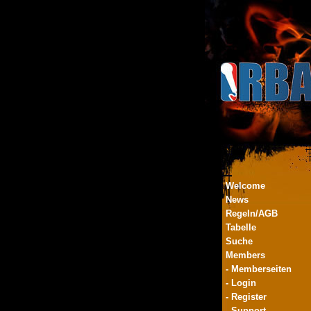
Welcome
News
Regeln/AGB
Tabelle
Suche
Members
- Memberseiten
- Login
- Register
- Support