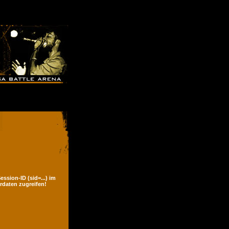
ssion-ID (sid=...) im
rdaten zugreifen!