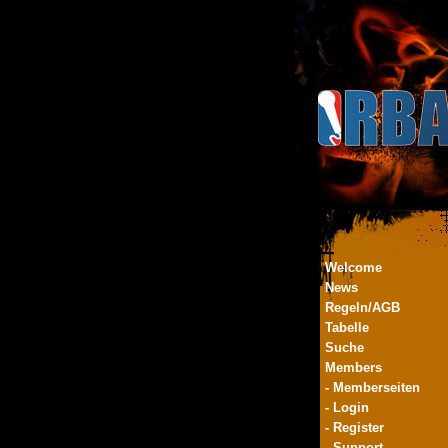
Welcome
News
Regeln/AGB
Tabelle
Suche
Members
- Memberseiten
- Login
- Register
- Support