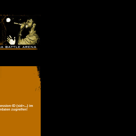
ssion-ID (sid=...) im
rdaten zugreifen!