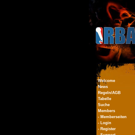
Welcome
News
Regeln/AGB
Tabelle
Suche
Members
- Memberseiten
- Login
- Register
- Support