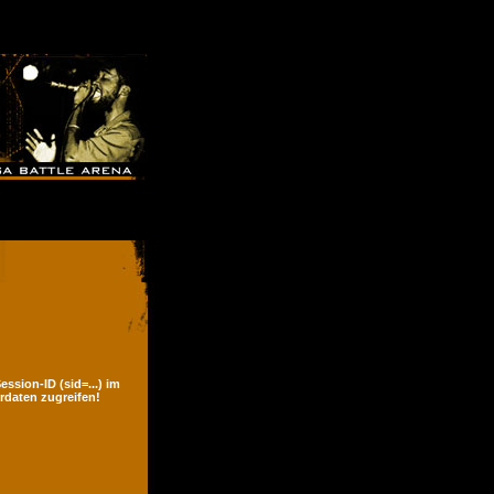
ssion-ID (sid=...) im
rdaten zugreifen!