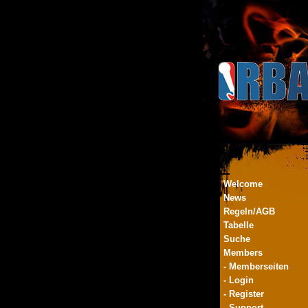
Welcome
News
Regeln/AGB
Tabelle
Suche
Members
- Memberseiten
- Login
- Register
- Support