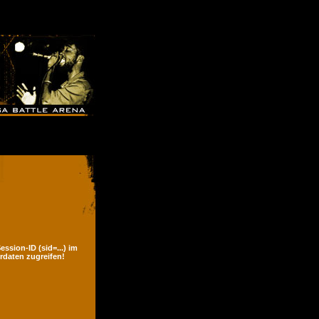
ssion-ID (sid=...) im
rdaten zugreifen!