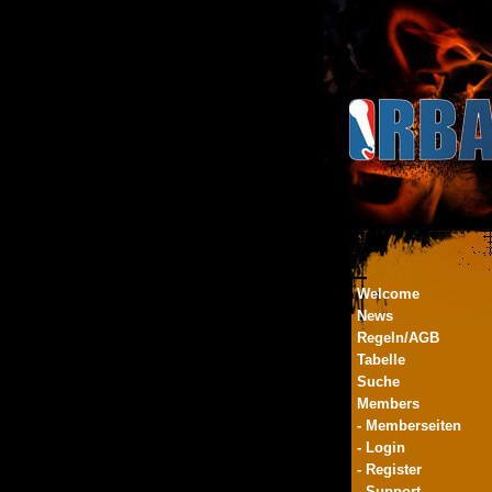
Welcome
News
Regeln/AGB
Tabelle
Suche
Members
- Memberseiten
- Login
- Register
- Support